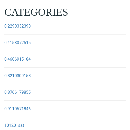
CATEGORIES
0,2290332393
0,4158072515
0,4606915184
0,8210309158
0,8766179855
0,9110571846
10120_sat