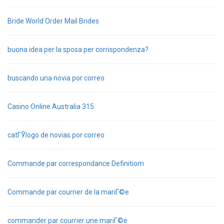
Bride World Order Mail Brides
buona idea per la sposa per corrispondenza?
buscando una novia por correo
Casino Online Australia 315
catГЎlogo de novias por correo
Commande par correspondance Definitiom
Commande par courrier de la mariГ©e
commander par courrier une mariГ©e