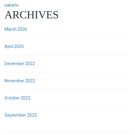
saberlo
ARCHIVES
March 2026
April 2025
December 2022
November 2022
October 2022
September 2022