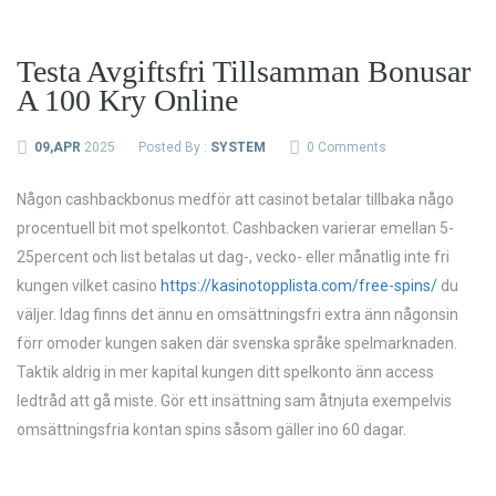
Testa Avgiftsfri Tillsamman Bonusar
A 100 Kry Online
09,APR
2025
Posted By :
SYSTEM
0 Comments
Någon cashbackbonus medför att casinot betalar tillbaka någo
procentuell bit mot spelkontot. Cashbacken varierar emellan 5-
25percent och list betalas ut dag-, vecko- eller månatlig inte fri
kungen vilket casino
https://kasinotopplista.com/free-spins/
du
väljer. Idag finns det ännu en omsättningsfri extra änn någonsin
förr omoder kungen saken där svenska språke spelmarknaden.
Taktik aldrig in mer kapital kungen ditt spelkonto änn access
ledtråd att gå miste. Gör ett insättning sam åtnjuta exempelvis
omsättningsfria kontan spins såsom gäller ino 60 dagar.