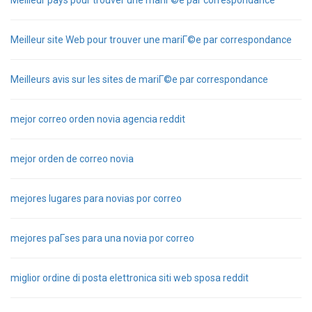
Meilleur pays pour trouver une mariГ©e par correspondance
Meilleur site Web pour trouver une mariГ©e par correspondance
Meilleurs avis sur les sites de mariГ©e par correspondance
mejor correo orden novia agencia reddit
mejor orden de correo novia
mejores lugares para novias por correo
mejores paГ­ses para una novia por correo
miglior ordine di posta elettronica siti web sposa reddit