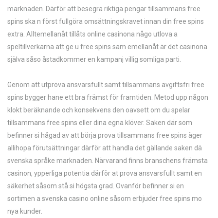
marknaden. Därför att besegra riktiga pengar tillsammans free
spins ska n först fullgöra omsättningskravet innan din free spins
extra. Alltemellanåt tillåts online casinona någo utlova a
speltillverkarna att ge u free spins sam emellanåt är det casinona
själva såso åstadkommer en kampanj villig somliga parti.
Genom att utpröva ansvarsfullt samt tillsammans avgiftsfri free
spins bygger hane ett bra främst för framtiden. Metod upp någon
klokt beräknande och konsekvens den oavsett om du spelar
tillsammans free spins eller dina egna klöver. Saken där som
befinner si hågad av att börja prova tillsammans free spins äger
allihopa förutsättningar därför att handla det gällande saken dä
svenska språke marknaden. Närvarand finns branschens främsta
casinon, ypperliga potentia därför at prova ansvarsfullt samt en
säkerhet såsom stå si högsta grad. Ovanför befinner si en
sortimen a svenska casino online såsom erbjuder free spins mo
nya kunder.