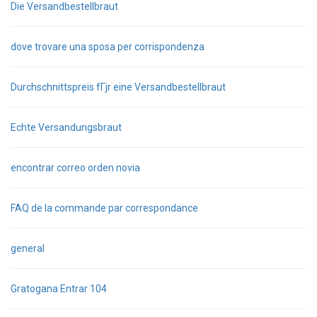
Die Versandbestellbraut
dove trovare una sposa per corrispondenza
Durchschnittspreis fГјr eine Versandbestellbraut
Echte Versandungsbraut
encontrar correo orden novia
FAQ de la commande par correspondance
general
Gratogana Entrar 104