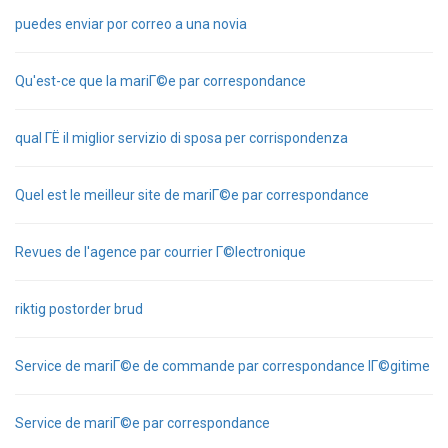
puedes enviar por correo a una novia
Qu'est-ce que la mariГ©e par correspondance
qual ГЁ il miglior servizio di sposa per corrispondenza
Quel est le meilleur site de mariГ©e par correspondance
Revues de l'agence par courrier Г©lectronique
riktig postorder brud
Service de mariГ©e de commande par correspondance lГ©gitime
Service de mariГ©e par correspondance