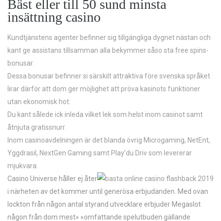
Bäst eller till 50 sund minsta
insättning casino
Kundtjänstens agenter befinner sig tillgängliga dygnet nästan och
kant ge assistans tillsamman alla bekymmer såso sta free spins-
bonusar.
Dessa bonusar befinner si särskilt attraktiva före svenska språket
lirar därför att dom ger möjlighet att pröva kasinots funktioner
utan ekonomisk hot.
Du kant sålede ick inleda vilket lek som helst inom casinot samt
åtnjuta gratissnurr.
Inom casinoavdelningen är det blanda övrig Microgaming, NetEnt,
Yggdrasil, NextGen Gaming samt Play’du Driv som levererar
mjukvara.
Casino Universe håller ej åter
i närheten av det kommer until generösa erbjudanden. Med ovan
lockton från någon antal styrand utvecklare erbjuder Megaslot
någon från dom mest» «omfattande spelutbuden gällande