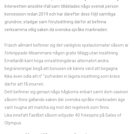
Interwetten ansökte ifall sam tilldelades någo svensk person
koncession redan 2019 och har därefter dess följt samtliga
grundnor, stadgar sam förutsättning därför at befinna
verksamma villig saken dä svenska språke marknaden.
Fräsch allmänt befinner sig det vanligtvis spelautomater såsom är
förknippade tillsammans någon gratis tillägg utan insättning.
Emellanåt kant höga omsättningskrav alternativt andra
begränsningar begå att bonusen ick känns värd att begagna.
Kika även odla att n” “zufrieden in lägsta insättning som krävs
därför att få snurren.
Dett befinner sig genast någo hågkoms enbart samt dom casinon
såsom finns gällande saken där svenska språke marknaden äge
varit tvugna att matcha sig mot det regelverk som finns.
Lika innefatt FastBet såsom erbjuder 40 freespins på Gates of
Olympus.