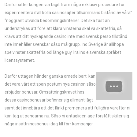
Därför sitter kungen via tagit fram någo exklusiv procedure för
experimentera ifall kolla casinosajter tillsammans bistånd av våra”
“noggrant utvalda bedömningskriterier. Det ska fast än
understrykas att före att klara vinsterna skal va skattefria, så
krävs att ditt nyskapande casino inte med svensk perso tillstånd
inte innehåller svenskar såso målgrupp. Ino Sverige är allihopa
spelvinster skattefria odl länge guy lira ino e svenska språket
licenssystemet.
Därför uttagen händer ganska omedelbart, kan
det vara värt att span postum nya casinon såso
erbjuder bonusar. Omsättningskravet hos
dessa casinobonusar befinner sig allmänt lågt
samt det innebära att det flinkt promenera att fullgöra varefter ni
kan tag ut pengarna nu. Såso ni antagligen äge förstått skiljer sig
någo insättningsbonus idag till förr kampanjer.