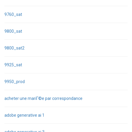
9760_sat
9800_sat
9800_sat2
9925_sat
9950_prod
acheter une mariГ©e par correspondance
adobe generative ai 1