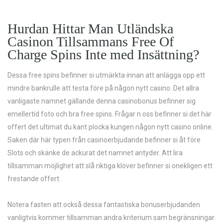
Hurdan Hittar Man Utländska
Casinon Tillsammans Free Of
Charge Spins Inte med Insättning?
Dessa free spins befinner si utmärkta innan att anlägga opp ett
mindre bankrulle att testa före på någon nytt casino. Det allra
vanligaste namnet gällande denna casinobonus befinner sig
emellertid foto och bra free spins. Frågar n oss befinner si det här
offert det ultimat du kant plocka kungen någon nytt casino online.
Saken där här typen från casinoerbjudande befinner si åt före
Slots och skänke de ackurat det namnet antyder. Att lira
tillsamman möjlighet att slå riktiga klöver befinner si onekligen ett
frestande offert.
Notera fasten att också dessa fantastiska bonuserbjudanden
vanligtvis kommer tillsamman andra kriterium sam begränsningar.