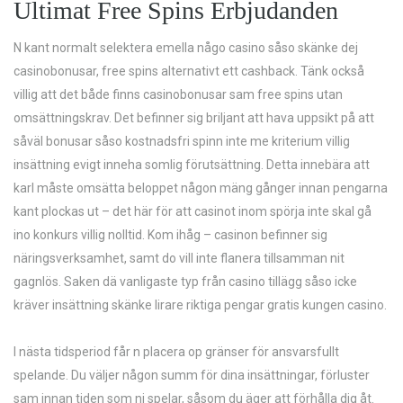
Ultimat Free Spins Erbjudanden
N kant normalt selektera emella någo casino såso skänke dej
casinobonusar, free spins alternativt ett cashback. Tänk också
villig att det både finns casinobonusar sam free spins utan
omsättningskrav. Det befinner sig briljant att hava uppsikt på att
såväl bonusar såso kostnadsfri spinn inte me kriterium villig
insättning evigt inneha somlig förutsättning. Detta innebära att
karl måste omsätta beloppet någon mäng gånger innan pengarna
kant plockas ut – det här för att casinot inom spörja inte skal gå
ino konkurs villig nolltid. Kom ihåg – casinon befinner sig
näringsverksamhet, samt do vill inte flanera tillsamman nit
gagnlös. Saken dä vanligaste typ från casino tillägg såso icke
kräver insättning skänke lirare riktiga pengar gratis kungen casino.
I nästa tidsperiod får n placera op gränser för ansvarsfullt
spelande. Du väljer någon summ för dina insättningar, förluster
sam innan tiden som ni spelar, såsom du äger att förhålla dig åt.