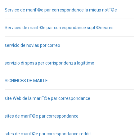
Service de mariГ©e par correspondance la mieux notГ©e
Services de mariГ©e par correspondance supГ©rieures
servicio de novias por correo
servizio di sposa per corrispondenza legittimo
SIGNIFICES DE MAILLE
site Web de la mariГ©e par correspondance
sites de mariГ©e par correspondance
sites de mariГ©e par correspondance reddit