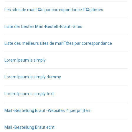
Les sites de mariГ©e par correspondance lГ©gitimes
Liste der besten Mail -Bestell -Braut -Sites
Liste des meilleurs sites de mariГ©es par correspondance
Lorem Ipsum is simply
Lorem Ipsum is simply dummy
Lorem Ipsum is simply text
Mail -Bestellung Braut -Websites ?ГјberprГјfen
Mail -Bestellung Braut echt