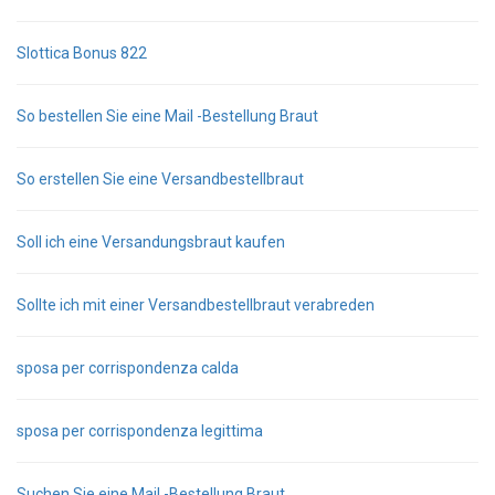
Slottica Bonus 822
So bestellen Sie eine Mail -Bestellung Braut
So erstellen Sie eine Versandbestellbraut
Soll ich eine Versandungsbraut kaufen
Sollte ich mit einer Versandbestellbraut verabreden
sposa per corrispondenza calda
sposa per corrispondenza legittima
Suchen Sie eine Mail -Bestellung Braut