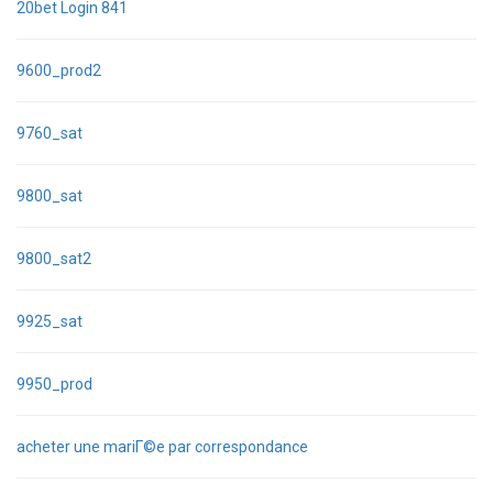
20bet Login 841
9600_prod2
9760_sat
9800_sat
9800_sat2
9925_sat
9950_prod
acheter une mariГ©e par correspondance