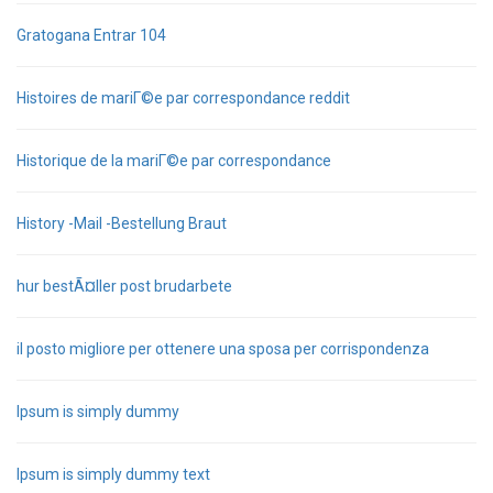
Gratogana Entrar 104
Histoires de mariГ©e par correspondance reddit
Historique de la mariГ©e par correspondance
History -Mail -Bestellung Braut
hur bestÃ¤ller post brudarbete
il posto migliore per ottenere una sposa per corrispondenza
Ipsum is simply dummy
Ipsum is simply dummy text