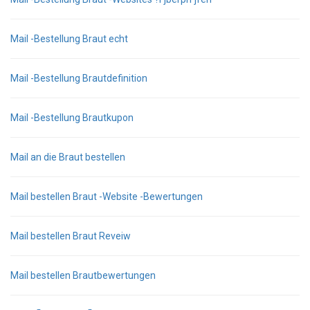
Mail -Bestellung Braut echt
Mail -Bestellung Brautdefinition
Mail -Bestellung Brautkupon
Mail an die Braut bestellen
Mail bestellen Braut -Website -Bewertungen
Mail bestellen Braut Reveiw
Mail bestellen Brautbewertungen