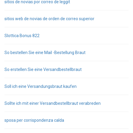
sitios de novias por correo de leggit
sitios web de novias de orden de correo superior
Slottica Bonus 822
So bestellen Sie eine Mail -Bestellung Braut
So erstellen Sie eine Versandbestellbraut
Soll ich eine Versandungsbraut kaufen
Sollte ich mit einer Versandbestellbraut verabreden
sposa per corrispondenza calda