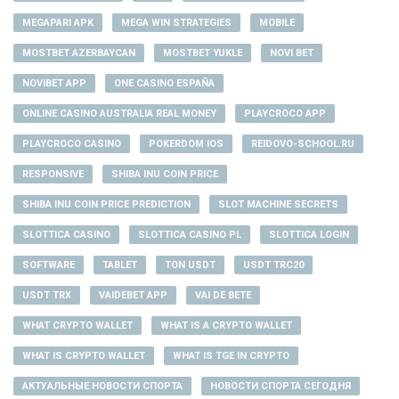
MEGAPARI APK
MEGA WIN STRATEGIES
MOBILE
MOSTBET AZERBAYCAN
MOSTBET YUKLE
NOVI BET
NOVIBET APP
ONE CASINO ESPAÑA
ONLINE CASINO AUSTRALIA REAL MONEY
PLAYCROCO APP
PLAYCROCO CASINO
POKERDOM IOS
REIDOVO-SCHOOL.RU
RESPONSIVE
SHIBA INU COIN PRICE
SHIBA INU COIN PRICE PREDICTION
SLOT MACHINE SECRETS
SLOTTICA CASINO
SLOTTICA CASINO PL
SLOTTICA LOGIN
SOFTWARE
TABLET
TON USDT
USDT TRC20
USDT TRX
VAIDEBET APP
VAI DE BETE
WHAT CRYPTO WALLET
WHAT IS A CRYPTO WALLET
WHAT IS CRYPTO WALLET
WHAT IS TGE IN CRYPTO
АКТУАЛЬНЫЕ НОВОСТИ СПОРТА
НОВОСТИ СПОРТА СЕГОДНЯ