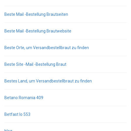
Beste Mail -Bestellung Brautseiten
Beste Mail -Bestellung Brautwebsite
Beste Orte, um Versandbestellbraut zu finden
Beste Site -Mail -Bestellung Braut
Bestes Land, um Versandbestellbraut zu finden
Betano Romania 409
Betfast Io 553