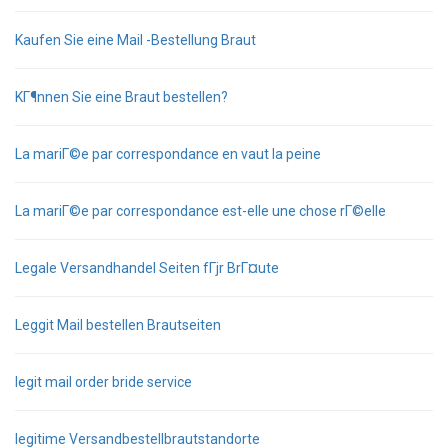
Kaufen Sie eine Mail -Bestellung Braut
KГ¶nnen Sie eine Braut bestellen?
La mariГ©e par correspondance en vaut la peine
La mariГ©e par correspondance est-elle une chose rГ©elle
Legale Versandhandel Seiten fГјr BrГ¤ute
Leggit Mail bestellen Brautseiten
legit mail order bride service
legitime Versandbestellbrautstandorte