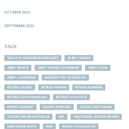
OCTOBER 2022
SEPTEMBER 2022
TAGS
1XSLOTS ОФИЦИАЛЬНЫЙ САЙТ
20 BET CASINO
20BET BONUS
20BET CASINO LOGOWANIE
20BET LOGIN
20BET LOGOWANIE
BEATMASTER TECHNIQUES
BETANO CASINO
BETANO PARIURI
BETANO ROMANIA
BETFAST APK DOWNLOAD
BETFAST IO APOSTA
BONOS GANABET
CASINO BONUSES
CASINO GRATOGANA
CASINO ONLINE AUSTRALIA
ERP
GRATOGANA JUEGOS EN VIVO
GRATOGANA MÓVIL
IPAD
KURSK-SCHOOL33.RU