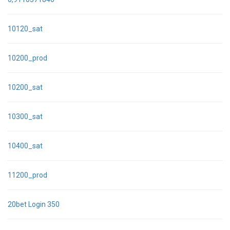
10120_sat
10200_prod
10200_sat
10300_sat
10400_sat
11200_prod
20bet Login 350