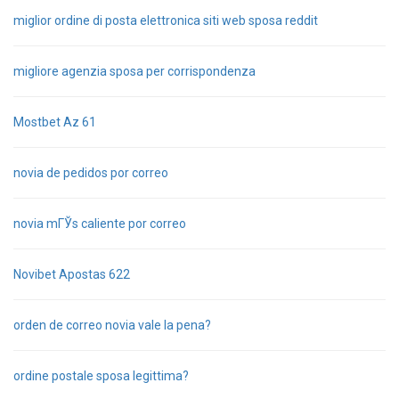
miglior ordine di posta elettronica siti web sposa reddit
migliore agenzia sposa per corrispondenza
Mostbet Az 61
novia de pedidos por correo
novia mГЎs caliente por correo
Novibet Apostas 622
orden de correo novia vale la pena?
ordine postale sposa legittima?