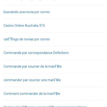
buscando una novia por correo
Casino Online Australia 315
catГЎlogo de novias por correo
Commande par correspondance Definitiom
Commande par courrier de la mariГ©e
commander par courrier une mariГ©e
Comment commander de la mariГ©e