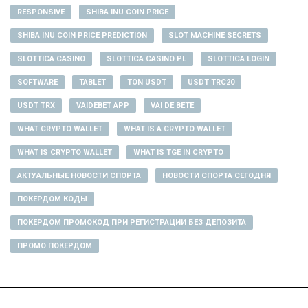
RESPONSIVE
SHIBA INU COIN PRICE
SHIBA INU COIN PRICE PREDICTION
SLOT MACHINE SECRETS
SLOTTICA CASINO
SLOTTICA CASINO PL
SLOTTICA LOGIN
SOFTWARE
TABLET
TON USDT
USDT TRC20
USDT TRX
VAIDEBET APP
VAI DE BETE
WHAT CRYPTO WALLET
WHAT IS A CRYPTO WALLET
WHAT IS CRYPTO WALLET
WHAT IS TGE IN CRYPTO
АКТУАЛЬНЫЕ НОВОСТИ СПОРТА
НОВОСТИ СПОРТА СЕГОДНЯ
ПОКЕРДОМ КОДЫ
ПОКЕРДОМ ПРОМОКОД ПРИ РЕГИСТРАЦИИ БЕЗ ДЕПОЗИТА
ПРОМО ПОКЕРДОМ