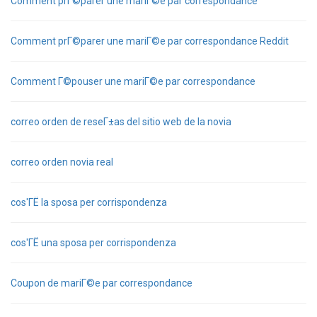
Comment prГ©parer une mariГ©e par correspondance
Comment prГ©parer une mariГ©e par correspondance Reddit
Comment Г©pouser une mariГ©e par correspondance
correo orden de reseГ±as del sitio web de la novia
correo orden novia real
cos'ГЁ la sposa per corrispondenza
cos'ГЁ una sposa per corrispondenza
Coupon de mariГ©e par correspondance