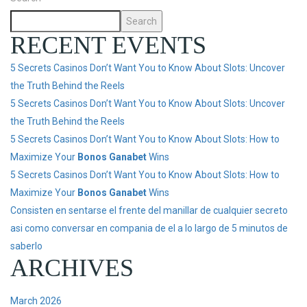
Search
RECENT EVENTS
5 Secrets Casinos Don’t Want You to Know About Slots: Uncover
the Truth Behind the Reels
5 Secrets Casinos Don’t Want You to Know About Slots: Uncover
the Truth Behind the Reels
5 Secrets Casinos Don’t Want You to Know About Slots: How to
Maximize Your
Bonos Ganabet
Wins
5 Secrets Casinos Don’t Want You to Know About Slots: How to
Maximize Your
Bonos Ganabet
Wins
Consisten en sentarse el frente del manillar de cualquier secreto
asi como conversar en compania de el a lo largo de 5 minutos de
saberlo
ARCHIVES
March 2026