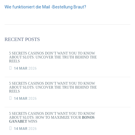
Wie funktioniert die Mail -Bestellung Braut?
RECENT POSTS
5 SECRETS CASINOS DON’T WANT YOU TO KNOW
ABOUT SLOTS: UNCOVER THE TRUTH BEHIND THE
REELS
14 MAR
2026
5 SECRETS CASINOS DON’T WANT YOU TO KNOW
ABOUT SLOTS: UNCOVER THE TRUTH BEHIND THE
REELS
14 MAR
2026
5 SECRETS CASINOS DON’T WANT YOU TO KNOW
ABOUT SLOTS: HOW TO MAXIMIZE YOUR
BONOS
GANABET
WINS
14 MAR
2026