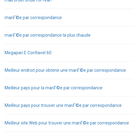
mail order bride for real?
mariГ©e par correspondance
mariГ©e par correspondance la plus chaude
Megapari E Confiavel 60
Meilleur endroit pour obtenir une mariГ©e par correspondance
Meilleur pays pour la mariГ©e par correspondance
Meilleur pays pour trouver une mariГ©e par correspondance
Meilleur site Web pour trouver une mariГ©e par correspondance