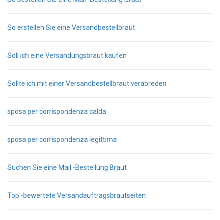
So erstellen Sie eine Versandbestellbraut
Soll ich eine Versandungsbraut kaufen
Sollte ich mit einer Versandbestellbraut verabreden
sposa per corrispondenza calda
sposa per corrispondenza legittima
Suchen Sie eine Mail -Bestellung Braut
Top -bewertete Versandauftragsbrautseiten