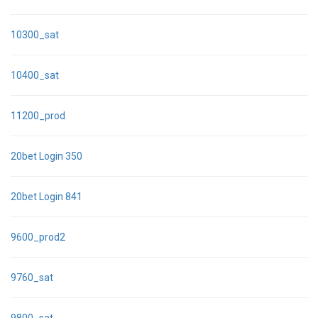
10300_sat
10400_sat
11200_prod
20bet Login 350
20bet Login 841
9600_prod2
9760_sat