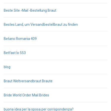
Beste Site -Mail -Bestellung Braut
Bestes Land, um Versandbestellbraut zu finden
Betano Romania 409
Betfast Io 553
blog
Braut Weltversandbraut Braute
Bride World Order Mail Brides
buona idea per la sposa per corrispondenza?