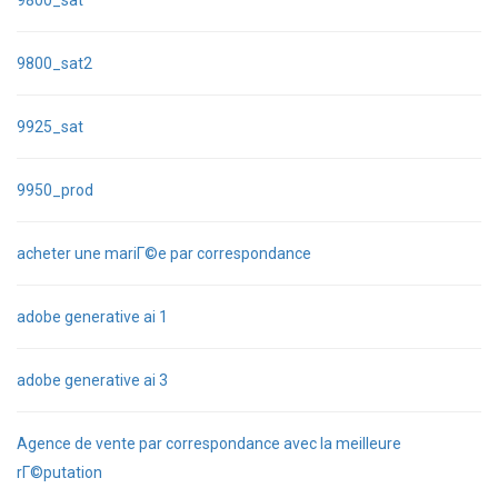
9800_sat
9800_sat2
9925_sat
9950_prod
acheter une mariГ©e par correspondance
adobe generative ai 1
adobe generative ai 3
Agence de vente par correspondance avec la meilleure
rГ©putation