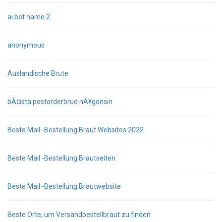
ai bot name 2
anonymous
Auslandische Brute
bÃ¤sta postorderbrud nÃ¥gonsin
Beste Mail -Bestellung Braut Websites 2022
Beste Mail -Bestellung Brautseiten
Beste Mail -Bestellung Brautwebsite
Beste Orte, um Versandbestellbraut zu finden