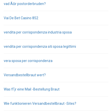
vad Ã¤r postorderbruden?
Vai De Bet Casino 852
vendita per corrispondenza industria sposa
vendita per corrispondenza siti sposa legittimi
vera sposa per corrispondenza
Versandbestellbraut wert?
Was fГјr eine Mail -Bestellung Braut
Wie funktionieren Versandbestellbraut -Sites?