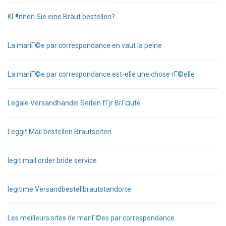
KГ¶nnen Sie eine Braut bestellen?
La mariГ©e par correspondance en vaut la peine
La mariГ©e par correspondance est-elle une chose rГ©elle
Legale Versandhandel Seiten fГјr BrГ¤ute
Leggit Mail bestellen Brautseiten
legit mail order bride service
legitime Versandbestellbrautstandorte
Les meilleurs sites de mariГ©es par correspondance.