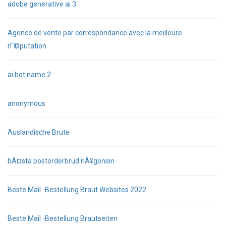
adobe generative ai 3
Agence de vente par correspondance avec la meilleure
rГ©putation
ai bot name 2
anonymous
Auslandische Brute
bÃ¤sta postorderbrud nÃ¥gonsin
Beste Mail -Bestellung Braut Websites 2022
Beste Mail -Bestellung Brautseiten