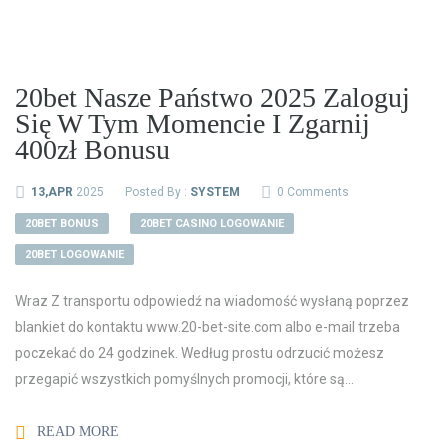
20bet Nasze Państwo 2025 Zaloguj
Się W Tym Momencie I Zgarnij
400zł Bonusu
13,APR
2025
Posted By :
SYSTEM
0 Comments
20BET BONUS
20BET CASINO LOGOWANIE
20BET LOGOWANIE
Wraz Z transportu odpowiedź na wiadomość wysłaną poprzez
blankiet do kontaktu www.20-bet-site.com albo e-mail trzeba
poczekać do 24 godzinek. Według prostu odrzucić możesz
przegapić wszystkich pomyślnych promocji, które są...
READ MORE