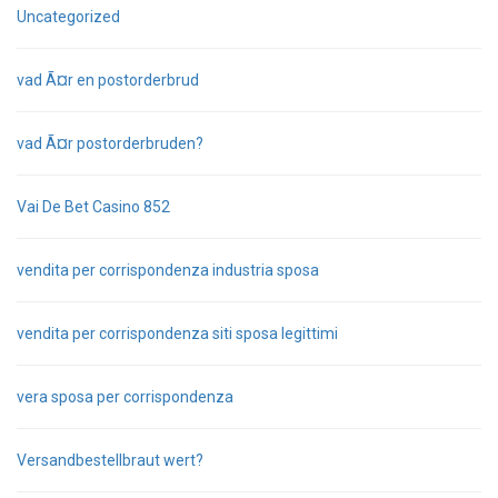
Uncategorized
vad Ã¤r en postorderbrud
vad Ã¤r postorderbruden?
Vai De Bet Casino 852
vendita per corrispondenza industria sposa
vendita per corrispondenza siti sposa legittimi
vera sposa per corrispondenza
Versandbestellbraut wert?