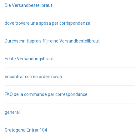
Die Versandbestellbraut
dove trovare una sposa per corrispondenza
Durchschnittspreis fГјr eine Versandbestellbraut
Echte Versandungsbraut
encontrar correo orden novia
FAQ de la commande par correspondance
general
Gratogana Entrar 104