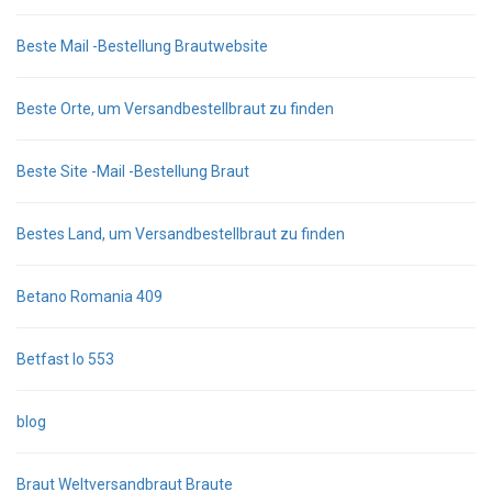
Beste Mail -Bestellung Brautwebsite
Beste Orte, um Versandbestellbraut zu finden
Beste Site -Mail -Bestellung Braut
Bestes Land, um Versandbestellbraut zu finden
Betano Romania 409
Betfast Io 553
blog
Braut Weltversandbraut Braute