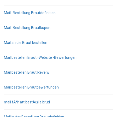
Mail -Bestellung Brautdefinition
Mail -Bestellung Brautkupon
Mail an die Braut bestellen
Mail bestellen Braut -Website -Bewertungen
Mail bestellen Braut Reveiw
Mail bestellen Brautbewertungen
mail fÃ¶r att bestÃ¤lla brud