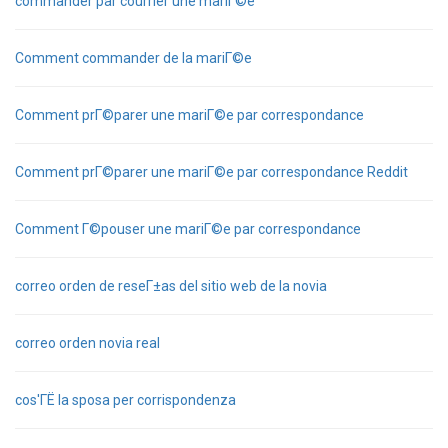
commander par courrier une mariГ©e
Comment commander de la mariГ©e
Comment prГ©parer une mariГ©e par correspondance
Comment prГ©parer une mariГ©e par correspondance Reddit
Comment Г©pouser une mariГ©e par correspondance
correo orden de reseГ±as del sitio web de la novia
correo orden novia real
cos'ГЁ la sposa per corrispondenza