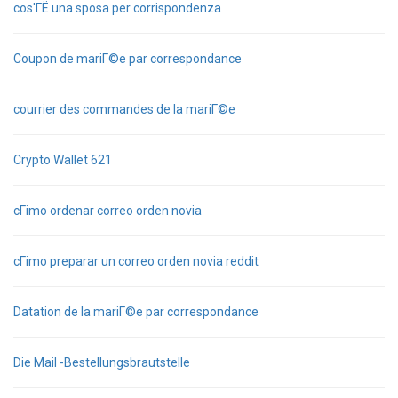
cos'ГЁ una sposa per corrispondenza
Coupon de mariГ©e par correspondance
courrier des commandes de la mariГ©e
Crypto Wallet 621
cГіmo ordenar correo orden novia
cГіmo preparar un correo orden novia reddit
Datation de la mariГ©e par correspondance
Die Mail -Bestellungsbrautstelle