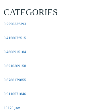
CATEGORIES
0,2290332393
0,4158072515
0,4606915184
0,8210309158
0,8766179855
0,9110571846
10120_sat