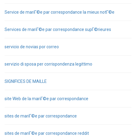
Service de mariГ©e par correspondance la mieux notГ©e
Services de mariГ©e par correspondance supГ©rieures
servicio de novias por correo
servizio di sposa per corrispondenza legittimo
SIGNIFICES DE MAILLE
site Web de la mariГ©e par correspondance
sites de mariГ©e par correspondance
sites de mariГ©e par correspondance reddit