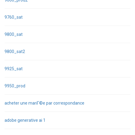
9600_prod2
9760_sat
9800_sat
9800_sat2
9925_sat
9950_prod
acheter une mariГ©e par correspondance
adobe generative ai 1