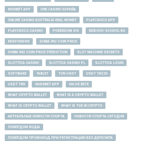
NOVIBET APP
ONE CASINO ESPAÑA
ONLINE CASINO AUSTRALIA REAL MONEY
PLAYCROCO APP
PLAYCROCO CASINO
POKERDOM IOS
REIDOVO-SCHOOL.RU
RESPONSIVE
SHIBA INU COIN PRICE
SHIBA INU COIN PRICE PREDICTION
SLOT MACHINE SECRETS
SLOTTICA CASINO
SLOTTICA CASINO PL
SLOTTICA LOGIN
SOFTWARE
TABLET
TON USDT
USDT TRC20
USDT TRX
VAIDEBET APP
VAI DE BETE
WHAT CRYPTO WALLET
WHAT IS A CRYPTO WALLET
WHAT IS CRYPTO WALLET
WHAT IS TGE IN CRYPTO
АКТУАЛЬНЫЕ НОВОСТИ СПОРТА
НОВОСТИ СПОРТА СЕГОДНЯ
ПОКЕРДОМ КОДЫ
ПОКЕРДОМ ПРОМОКОД ПРИ РЕГИСТРАЦИИ БЕЗ ДЕПОЗИТА