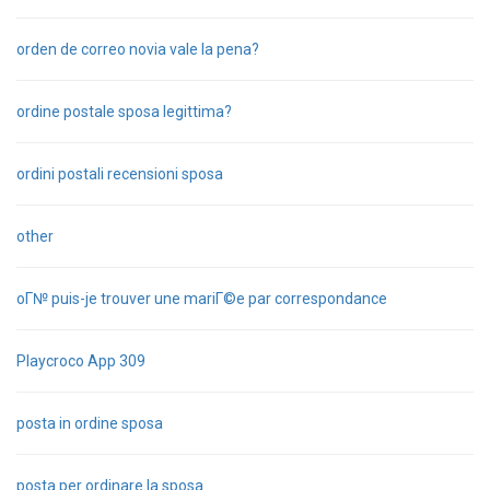
orden de correo novia vale la pena?
ordine postale sposa legittima?
ordini postali recensioni sposa
other
oГ№ puis-je trouver une mariГ©e par correspondance
Playcroco App 309
posta in ordine sposa
posta per ordinare la sposa