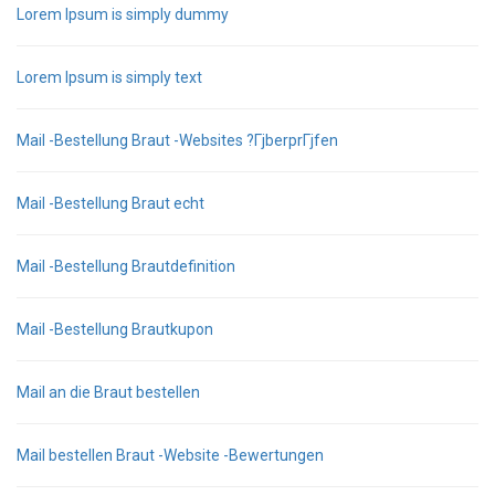
Lorem Ipsum is simply dummy
Lorem Ipsum is simply text
Mail -Bestellung Braut -Websites ?ГјberprГјfen
Mail -Bestellung Braut echt
Mail -Bestellung Brautdefinition
Mail -Bestellung Brautkupon
Mail an die Braut bestellen
Mail bestellen Braut -Website -Bewertungen