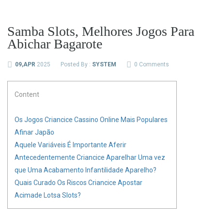
Samba Slots, Melhores Jogos Para
Abichar Bagarote
09,APR
2025
Posted By :
SYSTEM
0 Comments
Content
Os Jogos Criancice Cassino Online Mais Populares
Afinar Japão
Aquele Variáveis É Importante Aferir
Antecedentemente Criancice Aparelhar Uma vez
que Uma Acabamento Infantilidade Aparelho?
Quais Curado Os Riscos Criancice Apostar
Acimade Lotsa Slots?