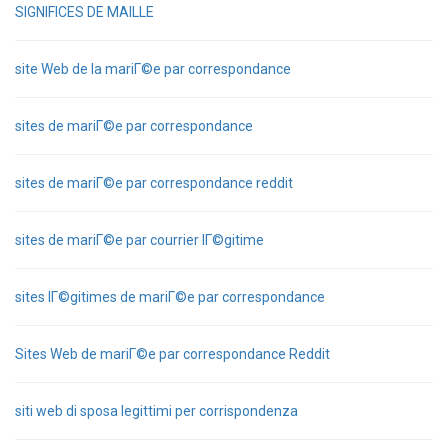
SIGNIFICES DE MAILLE
site Web de la mariГ©e par correspondance
sites de mariГ©e par correspondance
sites de mariГ©e par correspondance reddit
sites de mariГ©e par courrier lГ©gitime
sites lГ©gitimes de mariГ©e par correspondance
Sites Web de mariГ©e par correspondance Reddit
siti web di sposa legittimi per corrispondenza