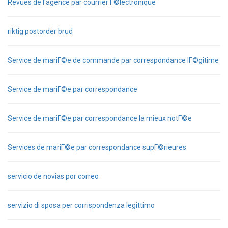
Revues de l'agence par courrier Г©lectronique
riktig postorder brud
Service de mariГ©e de commande par correspondance lГ©gitime
Service de mariГ©e par correspondance
Service de mariГ©e par correspondance la mieux notГ©e
Services de mariГ©e par correspondance supГ©rieures
servicio de novias por correo
servizio di sposa per corrispondenza legittimo