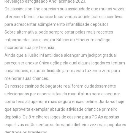
Revelação esfogíteado Ano” acimade 2023.
Os cassinos on-line apreciam sua assiduidade que muitas vezes
oferecem bônus criancice boas-vindas aquele outros incentivos
para acrescentar adimplemento infantilidade depósitos.
Sobre alternativa, pode sempre optar pelas mais recentes
critpomoedas tais e anexar Bitcoin ou Ethereum análogo
incorporar sua preferência.
Ainda que a ilusão infantilidade alcançar um jackpot gradual
pareça ser anexar única ação pela qual alguns jogadores tentam
caça-níqueis, na autenticidade jamais está fazendo zero para
melhorar suas chances.
Os nossos casinos de bagarote real foram cuidadosamente
selecionados por especialistas da manufatura para assegurar
como tens a superior e mais segura ensaio online. Junta-só hoje
que aproveita exemplar absurdo atividade criancice primeiro
depósito. Os 8 melhores jogos de cassino para PC As apostas
esportivas estão sentar-se tornando dinheiro vez mais populares
dentrode os brasileiros.