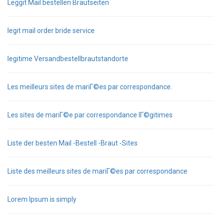
Leggit Mail bestellen Brautseiten
legit mail order bride service
legitime Versandbestellbrautstandorte
Les meilleurs sites de mariГ©es par correspondance.
Les sites de mariГ©e par correspondance lГ©gitimes
Liste der besten Mail -Bestell -Braut -Sites
Liste des meilleurs sites de mariГ©es par correspondance
Lorem Ipsum is simply