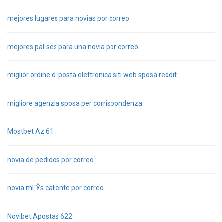
mejores lugares para novias por correo
mejores paГ­ses para una novia por correo
miglior ordine di posta elettronica siti web sposa reddit
migliore agenzia sposa per corrispondenza
Mostbet Az 61
novia de pedidos por correo
novia mГЎs caliente por correo
Novibet Apostas 622