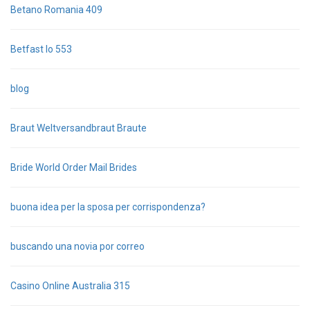
Betano Romania 409
Betfast Io 553
blog
Braut Weltversandbraut Braute
Bride World Order Mail Brides
buona idea per la sposa per corrispondenza?
buscando una novia por correo
Casino Online Australia 315