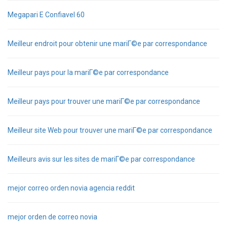
Megapari E Confiavel 60
Meilleur endroit pour obtenir une mariГ©e par correspondance
Meilleur pays pour la mariГ©e par correspondance
Meilleur pays pour trouver une mariГ©e par correspondance
Meilleur site Web pour trouver une mariГ©e par correspondance
Meilleurs avis sur les sites de mariГ©e par correspondance
mejor correo orden novia agencia reddit
mejor orden de correo novia