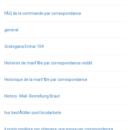
FAQ de la commande par correspondance
general
Gratogana Entrar 104
Histoires de mariГ©e par correspondance reddit
Historique de la mariГ©e par correspondance
History -Mail -Bestellung Braut
hur bestÃ¤ller post brudarbete
il posto migliore per ottenere una sposa per corrispondenza