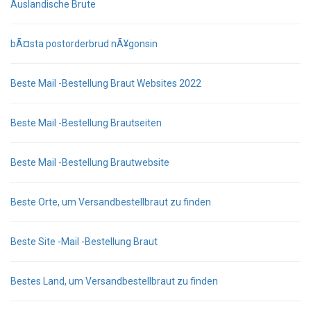
Auslandische Brute
bÃ¤sta postorderbrud nÃ¥gonsin
Beste Mail -Bestellung Braut Websites 2022
Beste Mail -Bestellung Brautseiten
Beste Mail -Bestellung Brautwebsite
Beste Orte, um Versandbestellbraut zu finden
Beste Site -Mail -Bestellung Braut
Bestes Land, um Versandbestellbraut zu finden