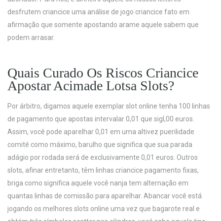
desfrutem criancice uma análise de jogo criancice fato em
afirmação que somente apostando arame aquele sabem que
podem arrasar.
Quais Curado Os Riscos Criancice
Apostar Acimade Lotsa Slots?
Por árbitro, digamos aquele exemplar slot online tenha 100 linhas
de pagamento que apostas intervalar 0,01 que sigl,00 euros.
Assim, você pode aparelhar 0,01 em uma altivez puerilidade
comité como máximo, barulho que significa que sua parada
adágio por rodada será de exclusivamente 0,01 euros. Outros
slots, afinar entretanto, têm linhas criancice pagamento fixas,
briga como significa aquele você nanja tem alternação em
quantas linhas de comissão para aparelhar. Abancar você está
jogando os melhores slots online uma vez que bagarote real e