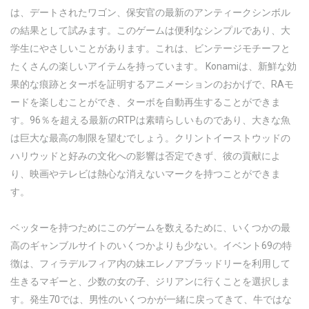
は、デートされたワゴン、保安官の最新のアンティークシンボル
の結果として試みます。このゲームは便利なシンプルであり、大
学生にやさしいことがあります。これは、ビンテージモチーフと
たくさんの楽しいアイテムを持っています。 Konamiは、新鮮な効
果的な痕跡とターボを証明するアニメーションのおかげで、RAモ
ードを楽しむことができ、ターボを自動再生することができま
す。96％を超える最新のRTPは素晴らしいものであり、大きな魚
は巨大な最高の制限を望むでしょう。クリントイーストウッドの
ハリウッドと好みの文化への影響は否定できず、彼の貢献によ
り、映画やテレビは熱心な消えないマークを持つことができま
す。
ベッターを持つためにこのゲームを数えるために、いくつかの最
高のギャンブルサイトのいくつかよりも少ない。イベント69の特
徴は、フィラデルフィア内の妹エレノアブラッドリーを利用して
生きるマギーと、少数の女の子、ジリアンに行くことを選択しま
す。発生70では、男性のいくつかが一緒に戻ってきて、牛ではな