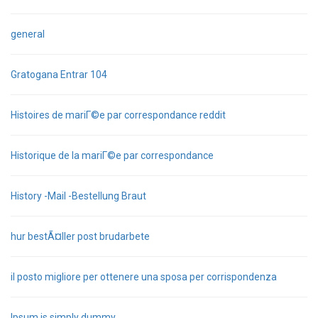
general
Gratogana Entrar 104
Histoires de mariГ©e par correspondance reddit
Historique de la mariГ©e par correspondance
History -Mail -Bestellung Braut
hur bestÃ¤ller post brudarbete
il posto migliore per ottenere una sposa per corrispondenza
Ipsum is simply dummy