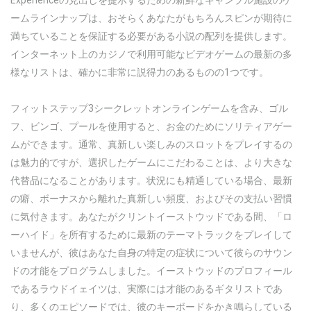
Experienceの見出しを提示するための新鮮なギャンブル施設のゲ
ームラインナップは、おそらくあなたがもちろんスピンが期待に
満ちていることを保証する必要がある小説の配列を提供します。
インターネット上のカジノで利用可能なビデオゲームの最新の多
様なリストは、確かに非常に説得力のあるものの1つです。
フィットステップ3シークレットオンラインゲームを含み、ゴル
フ、ビンゴ、プールを使用すると、お金のためにソリティアゲー
ムができます。通常、真新しい楽しみのスロットをプレイするの
は魅力的ですが、選択したゲームにこだわることは、より大きな
代替品になることがあります。状況にも精通している場合、最新
の癖、ボーナスから離れた真新しい頻度、およびその支払い習慣
に気付きます。あなたがクリントイーストウッドである間、「ロ
ーハイド」を所有するために最新のテーマトラックをプレイして
いませんが、彼はあなた自身の特定の症状について彼らのサウン
ドの才能をプログラムしました。イーストウッドのプロフィール
であるラウドイェイツは、実際には才能のあるギタリストであ
り、多くのエピソードでは、彼のキーボードをかき鳴らしている