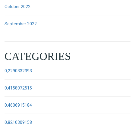
October 2022
September 2022
CATEGORIES
0,2290332393
0,4158072515
0,4606915184
0,8210309158