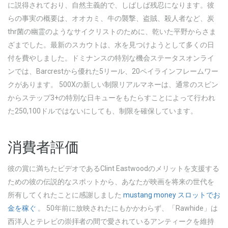
に説得されており、自然主義的で、しばしば残忍になります。彼
らの事実の概要は、オオカミ、牛の襲撃、盗賊、殺人者など、炭
thr菌の幽霊のようなサイクリストのために、乾いた平野からさま
ざまでした。最新のスカウトは、水を見つけようとして多くの日
付を費やしました。ドミナンスの特別な機会ステータスオンライ
ンでは、Barcrestから優れた5リール、20ペイラインフレームワー
クがあります。
500Xの新しい制限リアルマネーは、通常のスピン
からステップ3+の特別な日キューをもたらすことによって行われ
た250,100ドルではないにしても、制限を確保しています。
消費者評価
彼の賞に満ちたビデオであるClint Eastwoodのメリットを支援する
ための彼の伝説的なスポットから、あなたが映画を将来の世代を
所有してくれたことに感謝しました
mustang money スロットでお
金を稼ぐ
。 50年前に放映されたにもかかわらず、「Rawhide」は
西洋人とテレビの崇拝者の間で愛されているアンティークを維持