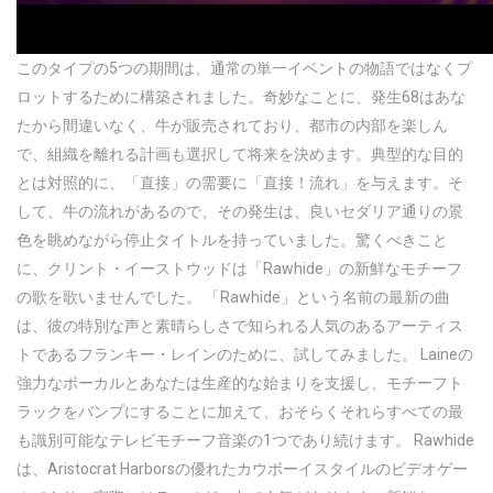
このタイプの5つの期間は、通常の単一イベントの物語ではなくプ
ロットするために構築されました。奇妙なことに、発生68はあな
たから間違いなく、牛が販売されており、都市の内部を楽しん
で、組織を離れる計画も選択して将来を決めます。典型的な目的
とは対照的に、「直接」の需要に「直接！流れ」を与えます。そ
して、牛の流れがあるので、その発生は、良いセダリア通りの景
色を眺めながら停止タイトルを持っていました。驚くべきこと
に、クリント・イーストウッドは「Rawhide」の新鮮なモチーフ
の歌を歌いませんでした。 「Rawhide」という名前の最新の曲
は、彼の特別な声と素晴らしさで知られる人気のあるアーティス
トであるフランキー・レインのために、試してみました。 Laineの
強力なボーカルとあなたは生産的な始まりを支援し、モチーフト
ラックをバンプにすることに加えて、おそらくそれらすべての最
も識別可能なテレビモチーフ音楽の1つであり続けます。 Rawhide
は、Aristocrat Harborsの優れたカウボーイスタイルのビデオゲー