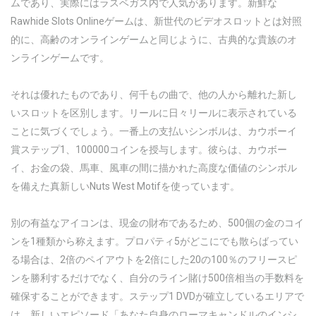
ムであり、実際にはラスベガス内で人気があります。新鮮な
Rawhide Slots Onlineゲームは、新世代のビデオスロットとは対照
的に、高齢のオンラインゲームと同じように、古典的な貴族のオ
ンラインゲームです。
それは優れたものであり、何千もの曲で、他の人から離れた新し
いスロットを区別します。リールに日々リールに表示されている
ことに気づくでしょう。一番上の支払いシンボルは、カウボーイ
賞ステップ1、100000コインを授与します。彼らは、カウボー
イ、お金の袋、馬車、風車の間に描かれた高度な価値のシンボル
を備えた真新しいNuts West Motifを使っています。
別の有益なアイコンは、現金の財布であるため、500個の金のコイ
ンを1種類から称えます。プロパティ5がどこにでも散らばってい
る場合は、2倍のペイアウトを2倍にした20の100％のフリースピ
ンを勝利するだけでなく、自分のライン賭け500倍相当の手数料を
確保することができます。ステップ1 DVDが確立しているエリアで
は、新しいエピソード「あなた自身のローマキャンドルのインシ