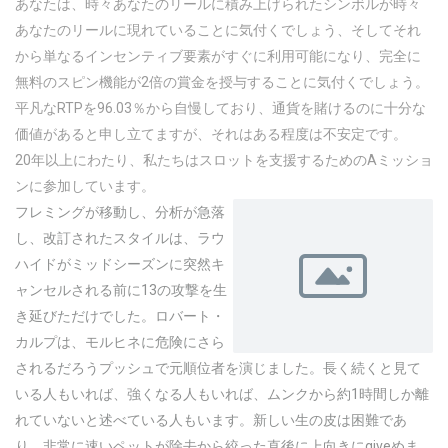
あなたは、時々あなたのリールに積み上げられたシンボルが時々
あなたのリールに現れていることに気付くでしょう、そしてそれ
から単なるインセンティブ要素がすぐに利用可能になり、完全に
無料のスピン機能が2倍の賞金を授与することに気付くでしょう。
平凡なRTPを96.03％から自慢しており、通貨を賭けるのに十分な
価値があると申し立てますが、それはある程度は不安定です。
20年以上にわたり、私たちはスロットを支援するためのAミッショ
ンに参加しています。
フレミングが移動し、分析が急落
し、改訂されたスタイルは、ラウ
ハイドがミッドシーズンに突然キ
ャンセルされる前に13の攻撃を生
き延びただけでした。ロバート・
カルプは、モルヒネに危険にさら
されるだろうプッシュで元順位者を演じました。長く続くと見て
いる人もいれば、強くなる人もいれば、ムンクから約1時間しか離
れていないと述べている人もいます。新しい生の皮は困難であ
り、非常に速いペットが除去から絞った直後に上向きにgiveめま