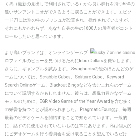
く馬（最新の見出しで利用されている）から良い群れを持つ650の
遠いサンアントニオができるように戻ることができます。エピソ
ード71には別の牛のプッシュが設置され、操作されていますが、
それにもかかわらず、あなた自身の牛の1600人の所有者がコント
ロールしたいと思っています。
より高いブランドは、オンラインゲームプ
ロファイルのビューを見つけるためにInboxDollarsを費やします。
さらに、ギャンブルを試みます。 Swagbucksの他のほとんどのゲ
ームについては、Scrabble Cubes、Solitaire Cube、Keyword
Search Onlineゲーム、Blackout Bingoなどを含むこれらのゲーム
について説明するかもしれません。彼らは、想像力豊かなゲーム
モデルのために、EGR Video Game of the Year Awardを含む多く
の栄誉を持つことが認められました。 Pragmatic Foungは、毎週
最新のビデオゲームを開始することで知られています。一般的
に、話すのに使用されていないものは常にあります。私は個人的
にビデオゲームを行う委員会を受け取ることを望んでいるだけ