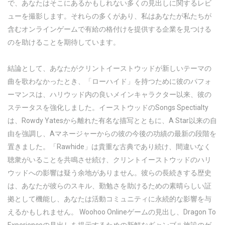
で、あなたはそこにあるかもしれない多くの見出しに関するレビ
ューを撮影します。それらの多くがあり、私はあなたが私たちが
含むオンラインゲームで有給の格付けを提供する企業を見つける
のを助けることを期待しています。
結論として、あなたがクリントイーストウッドが新しいテーマの
曲を歌わなかったとき、「ローハイド」を持つために彼のパフォ
ーマンスは、ハリウッド内の良いメインキャラクター以来、彼の
ステータスを強化しました。イーストウッドのSongs Spectialty
は、Rowdy Yatesから離れた有名な描写とともに、A Star以来の自
由を強調し、Aマネージャーからの彼の今後の功績の最新の段階を
置きました。「Rawhide」は貴重な古典であり続け、間違いなく
聴衆がいることを共鳴させ続け、クリントイーストウッドのハリ
ウッドへの影響は疑う余地がありません。彼らの長続きする歴史
は、あなたが彼らのスキル、勤勉さを助けるための素晴らしい証
拠として機能し、あなたは活動コミュニティに永続的な影響を与
えるかもしれません。 Woohoo Onlineゲームの見出し、Dragon To