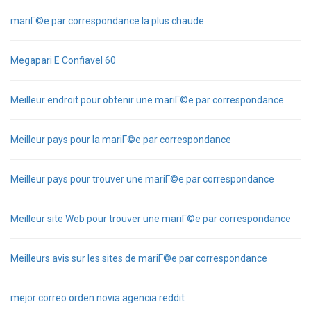
mariГ©e par correspondance la plus chaude
Megapari E Confiavel 60
Meilleur endroit pour obtenir une mariГ©e par correspondance
Meilleur pays pour la mariГ©e par correspondance
Meilleur pays pour trouver une mariГ©e par correspondance
Meilleur site Web pour trouver une mariГ©e par correspondance
Meilleurs avis sur les sites de mariГ©e par correspondance
mejor correo orden novia agencia reddit