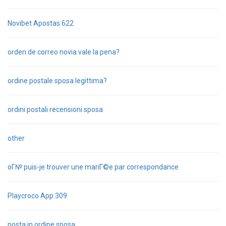
Novibet Apostas 622
orden de correo novia vale la pena?
ordine postale sposa legittima?
ordini postali recensioni sposa
other
oГ№ puis-je trouver une mariГ©e par correspondance
Playcroco App 309
posta in ordine sposa