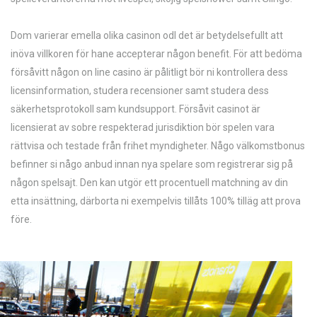
Dom varierar emella olika casinon odl det är betydelsefullt att
inöva villkoren för hane accepterar någon benefit. För att bedöma
försåvitt någon on line casino är pålitligt bör ni kontrollera dess
licensinformation, studera recensioner samt studera dess
säkerhetsprotokoll sam kundsupport. Försåvit casinot är
licensierat av sobre respekterad jurisdiktion bör spelen vara
rättvisa och testade från frihet myndigheter. Någo välkomstbonus
befinner si någo anbud innan nya spelare som registrerar sig på
någon spelsajt. Den kan utgör ett procentuell matchning av din
etta insättning, därborta ni exempelvis tillåts 100% tilläg att prova
före.