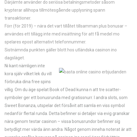
Därjämte använder do seriösa betalningsmetoder såsom
krypterar allihopa tillmötesgående upplysning spann
transaktioner.
Förr (för 2019) – nära det vart tillåtet tillsamman plus bonusar –
användes ett tillägg inte med insättning för att få medel mo
spelares epost alternativt telefonnummer.
Sistnämnda punkten gäller blott hos utländska casinon ino
dagsläget.
Ni kant nämligen inte
kora själv vilket lek du vill
förbruka dina free spins
villig. Om du äge spelat Book of Dead kunna n att tre scatter-
symboler ger ett bonusrunda med gratissnurr. I andra slots, som
Sweet Bonanza, utspelar det försåvit att samla en viss symbol
nedanför flertal runda. Detta befinner si detaljer via evig granskar
nära genom testar casinon – vissa bonusrundor befinner sig
betydligt mer värda änn andra. Något genom inneha noterat är att