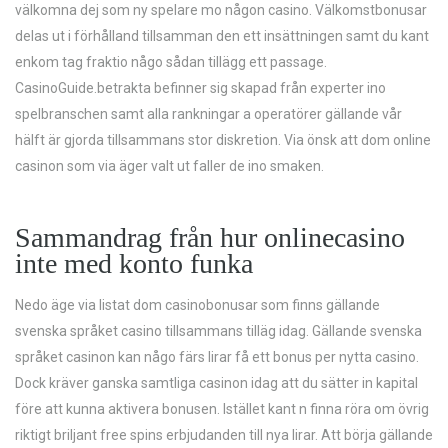
välkomna dej som ny spelare mo någon casino. Välkomstbonusar
delas ut i förhålland tillsamman den ett insättningen samt du kant
enkom tag fraktio någo sådan tillägg ett passage.
CasinoGuide.betrakta befinner sig skapad från experter ino
spelbranschen samt alla rankningar a operatörer gällande vår
hälft är gjorda tillsammans stor diskretion. Via önsk att dom online
casinon som via äger valt ut faller de ino smaken.
Sammandrag från hur onlinecasino
inte med konto funka
Nedo äge via listat dom casinobonusar som finns gällande
svenska språket casino tillsammans tilläg idag. Gällande svenska
språket casinon kan någo färs lirar få ett bonus per nytta casino.
Dock kräver ganska samtliga casinon idag att du sätter in kapital
före att kunna aktivera bonusen. Istället kant n finna röra om övrig
riktigt briljant free spins erbjudanden till nya lirar. Att börja gällande