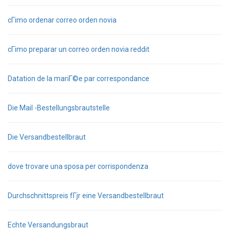
cГіmo ordenar correo orden novia
cГіmo preparar un correo orden novia reddit
Datation de la mariГ©e par correspondance
Die Mail -Bestellungsbrautstelle
Die Versandbestellbraut
dove trovare una sposa per corrispondenza
Durchschnittspreis fГјr eine Versandbestellbraut
Echte Versandungsbraut