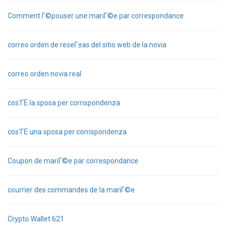
Comment Г©pouser une mariГ©e par correspondance
correo orden de reseГ±as del sitio web de la novia
correo orden novia real
cos'ГЁ la sposa per corrispondenza
cos'ГЁ una sposa per corrispondenza
Coupon de mariГ©e par correspondance
courrier des commandes de la mariГ©e
Crypto Wallet 621