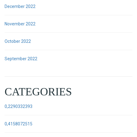
December 2022
November 2022
October 2022
September 2022
CATEGORIES
0,2290332393
0,4158072515