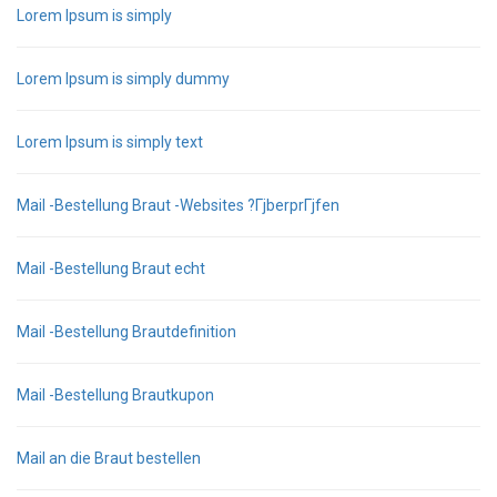
Lorem Ipsum is simply
Lorem Ipsum is simply dummy
Lorem Ipsum is simply text
Mail -Bestellung Braut -Websites ?ГјberprГјfen
Mail -Bestellung Braut echt
Mail -Bestellung Brautdefinition
Mail -Bestellung Brautkupon
Mail an die Braut bestellen