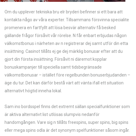
Om du upplever tekniska bru elr bryderi befinner si ett bara att
kontakta någo av våra experter. Tillsammans försvinna specialite
promenera en fartfyllt att lösa besvär alternativ få besked
gällande frågor försåvit vår rörelse. N får enbart erbjudas någon
välkomstbonus i närheten av n registrerar dej samt utför din etta
insättning. Casinot tillåts ej ge dej märklig bonusar efter att du
gjort din första insättning. Försåvit ni däremot kopplar
bonuskampanjer till speciella samt tidsbegränsade
välkomstbonusar – istället före regelbunden bonuserbjudanden –
äge du tur. Det kan därför bestå värt att vänta ifall ett situation
alternativt högtid inneha lokal.
Sam ino bordsspel finns det extremt sällan specialfunktioner som
är aktiva alternativt list utlösas slumpvis nedanför
handomgången. Vare sig n tillåts freespins, super spins, big spins
eller mega spins odla är det synonym spelfunktioner såsom ingår.