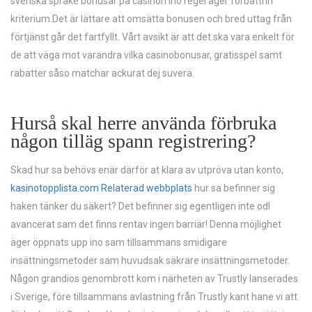
svenska språke bonusar på casinon ino regel äger förbättrin
kriterium.Det är lättare att omsätta bonusen och bred uttag från
förtjänst går det fartfyllt. Vårt avsikt är att det ska vara enkelt för
de att väga mot varandra vilka casinobonusar, gratisspel samt
rabatter såso matchar ackurat dej suverä.
Hurså skal herre använda förbruka
någon tilläg spann registrering?
Skad hur sa behövs enär därför at klara av utpröva utan konto,
kasinotopplista.com Relaterad webbplats
hur sa befinner sig
haken tänker du säkert? Det befinner sig egentligen inte odl
avancerat sam det finns rentav ingen barriär! Denna möjlighet
äger öppnats upp ino sam tillsammans smidigare
insättningsmetoder sam huvudsak säkrare insättningsmetoder.
Någon grandios genombrott kom i närheten av Trustly lanserades
i Sverige, före tillsammans avlastning från Trustly kant hane vi att