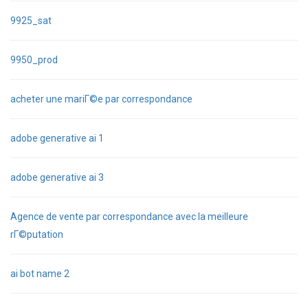
9925_sat
9950_prod
acheter une mariГ©e par correspondance
adobe generative ai 1
adobe generative ai 3
Agence de vente par correspondance avec la meilleure
rГ©putation
ai bot name 2