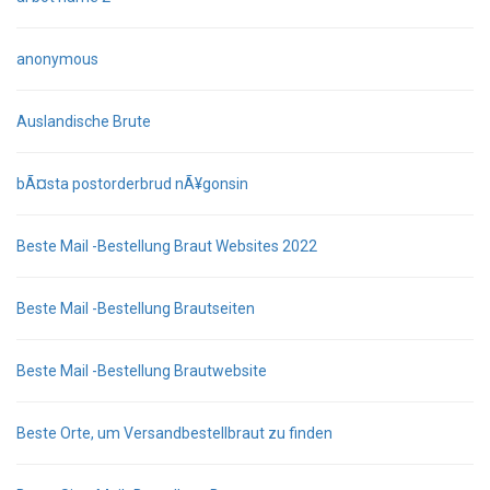
anonymous
Auslandische Brute
bÃ¤sta postorderbrud nÃ¥gonsin
Beste Mail -Bestellung Braut Websites 2022
Beste Mail -Bestellung Brautseiten
Beste Mail -Bestellung Brautwebsite
Beste Orte, um Versandbestellbraut zu finden