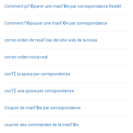
Comment prГ©parer une mariГ©e par correspondance Reddit
Comment Г©pouser une mariГ©e par correspondance
correo orden de reseГ±as del sitio web de la novia
correo orden novia real
cos'ГЁ la sposa per corrispondenza
cos'ГЁ una sposa per corrispondenza
Coupon de mariГ©e par correspondance
courrier des commandes de la mariГ©e