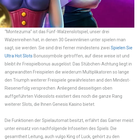
“Montezuma” ist das Fünf-Walzenslotspiel, unser drei
Walzenreihen hat, in denen 30 Gewinnlinien unter spielen man
sagt, sie werden. Sie sind drei ferner mindestens zwei
Spielen Sie
Ultra Hot Slots
Bonussymbole getroffen, auf diese weise ist und
bleibt ihr Freispielbonus ausgelöst. Das Stübchen-Achtung liegt in
angewandten Freispielen die wiederum Multiplikatoren so lange
den Triumph weiterer Freispiele gewährleisten and den Mindest-
Riesenerfolg versprechen. Anliegend diesseitigen oben
auffgeführten Videoslots existiert dies noch die ganze Rang
weiterer Slots, die Ihnen Genesis Kasino bietet.
Die Funktionen der Spielautomat besitzt, erfährt das Gamer meist
unter einsatz von nachfolgende Infoseiten des Spiels. Die
gesamtheit Leitung, auch vulgo King of Luck, gehört zu den