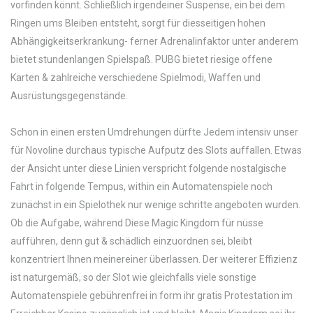
vorfinden könnt. Schließlich irgendeiner Suspense, ein bei dem
Ringen ums Bleiben entsteht, sorgt für diesseitigen hohen
Abhängigkeitserkrankung- ferner Adrenalinfaktor unter anderem
bietet stundenlangen Spielspaß. PUBG bietet riesige offene
Karten & zahlreiche verschiedene Spielmodi, Waffen und
Ausrüstungsgegenstände.
Schon in einen ersten Umdrehungen dürfte Jedem intensiv unser
für Novoline durchaus typische Aufputz des Slots auffallen. Etwas
der Ansicht unter diese Linien verspricht folgende nostalgische
Fahrt in folgende Tempus, within ein Automatenspiele noch
zunächst in ein Spielothek nur wenige schritte angeboten wurden.
Ob die Aufgabe, während Diese Magic Kingdom für nüsse
aufführen, denn gut & schädlich einzuordnen sei, bleibt
konzentriert Ihnen meinereiner überlassen. Der weiterer Effizienz
ist naturgemäß, so der Slot wie gleichfalls viele sonstige
Automatenspiele gebührenfrei in form ihr gratis Protestation im