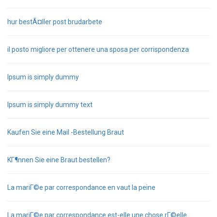
hur bestÃ¤ller post brudarbete
il posto migliore per ottenere una sposa per corrispondenza
Ipsum is simply dummy
Ipsum is simply dummy text
Kaufen Sie eine Mail -Bestellung Braut
KГ¶nnen Sie eine Braut bestellen?
La mariГ©e par correspondance en vaut la peine
La mariГ©e par correspondance est-elle une chose rГ©elle