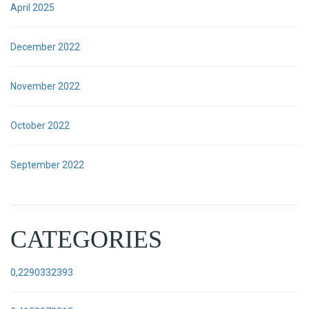
April 2025
December 2022
November 2022
October 2022
September 2022
CATEGORIES
0,2290332393