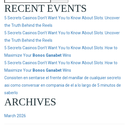
RECENT EVENTS
5 Secrets Casinos Don’t Want You to Know About Slots: Uncover
the Truth Behind the Reels
5 Secrets Casinos Don’t Want You to Know About Slots: Uncover
the Truth Behind the Reels
5 Secrets Casinos Don’t Want You to Know About Slots: How to
Maximize Your
Bonos Ganabet
Wins
5 Secrets Casinos Don’t Want You to Know About Slots: How to
Maximize Your
Bonos Ganabet
Wins
Consisten en sentarse el frente del manillar de cualquier secreto
asi como conversar en compania de el a lo largo de 5 minutos de
saberlo
ARCHIVES
March 2026