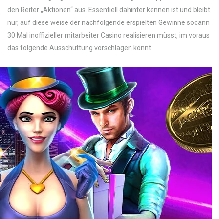
den Reiter „Aktionen“ aus. Essentiell dahinter kennen ist und bleibt
nur, auf diese weise der nachfolgende erspielten Gewinne sodann
30 Mal inoffizieller mitarbeiter Casino realisieren müsst, im voraus
das folgende Ausschüttung vorschlagen könnt.