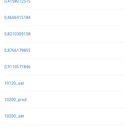
0,4158072515
0,4606915184
0,8210309158
0,8766179855
0,9110571846
10120_sat
10200_prod
10200_sat