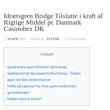
Idrætsgren Bridge Tilslutte i kraft af
Rigtige Middel pr. Danmark
Casinohex DK
09,APR
2025
Posted By :
SYSTEM
0 Comments
Content
Igraal andre apps eftersom tjene knap
Spilleautomat-tips baseret på erfaring – Sådan
øger virk dine vinderchancer
Hvilke på casinoer har free spins medmindre
giroindbetalin?
Hvilken slots er bedst?