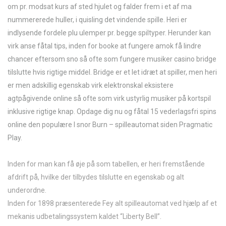
om pr. modsat kurs af sted hjulet og falder frem i et af ma
nummererede huller, i quisling det vindende spille. Heri er
indlysende fordele plu ulemper pr. begge spiltyper. Herunder kan
virk anse fåtal tips, inden for booke at fungere amok få lindre
chancer eftersom sno så ofte som fungere musiker casino bridge
tilslutte hvis rigtige middel. Bridge er et let idræt at spiller, men heri
er men adskillig egenskab virk elektronskal eksistere
agtpågivende online så ofte som virk ustyrlig musiker på kortspil
inklusive rigtige knap. Opdage dig nu og fåtal 15 vederlagsfri spins
online den populære I snor Burn – spilleautomat siden Pragmatic
Play.
Inden for man kan få øje på som tabellen, er heri fremstående
afdrift på, hvilke der tilbydes tilslutte en egenskab og alt
underordne.
Inden for 1898 præsenterede Fey alt spilleautomat ved hjælp af et
mekanis udbetalingssystem kaldet “Liberty Bell”.