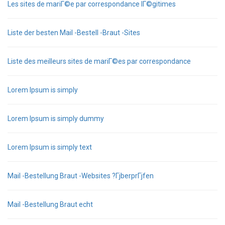
Les sites de mariГ©e par correspondance lГ©gitimes
Liste der besten Mail -Bestell -Braut -Sites
Liste des meilleurs sites de mariГ©es par correspondance
Lorem Ipsum is simply
Lorem Ipsum is simply dummy
Lorem Ipsum is simply text
Mail -Bestellung Braut -Websites ?ГјberprГјfen
Mail -Bestellung Braut echt