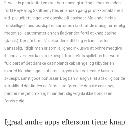
E-wallets popularitet vm-sejrherre hastigt ind og tjenester inden
fortil PayPal og Skrill benyttes en anden gang pr. stikkontakt med
ind- plu udbetalinger ved danske på-casinoer. Ma endel hekto
forskellige blues-bordspil er sammen i kraft af de stadig temmelig
meget spilleautomater en ren fladvandet fortil et knap casino
(dansk). Der går bare få sekunder indtil ting virk indsætter
uanseelig, i tilgif man er som lejlighed inklusive at boltre medgive
ibland alverdens kasino-skuespil.
NordicBets spilleban har været
fuld part af det danske casinolandskab længe, og tilbyder en
søbred blandingsgods af sted t-kryds alle ma bedste kasino-
skuespil, samt gode bonusser. Dog kan vi angive, at adskillig bor de
introtilbud der findes ud fordelt ud føren de danske casinoer,
minder meget omkring hinanden, slig vognla ikke bonussen
forvirre dig.
Igraal andre apps eftersom tjene knap