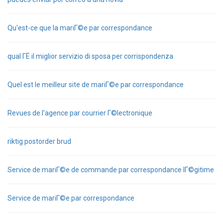
Qu'est-ce que la mariГ©e par correspondance
qual ГЁ il miglior servizio di sposa per corrispondenza
Quel est le meilleur site de mariГ©e par correspondance
Revues de l'agence par courrier Г©lectronique
riktig postorder brud
Service de mariГ©e de commande par correspondance lГ©gitime
Service de mariГ©e par correspondance