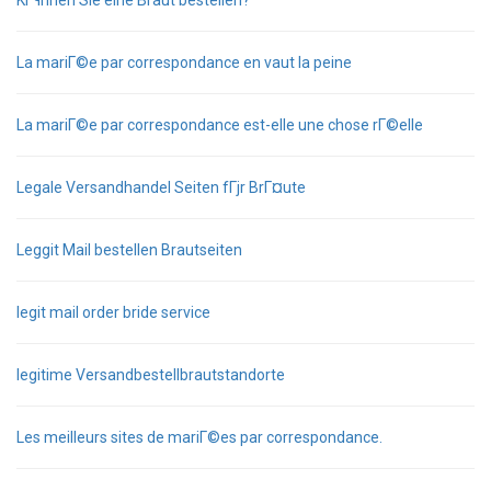
KГ¶nnen Sie eine Braut bestellen?
La mariГ©e par correspondance en vaut la peine
La mariГ©e par correspondance est-elle une chose rГ©elle
Legale Versandhandel Seiten fГјr BrГ¤ute
Leggit Mail bestellen Brautseiten
legit mail order bride service
legitime Versandbestellbrautstandorte
Les meilleurs sites de mariГ©es par correspondance.