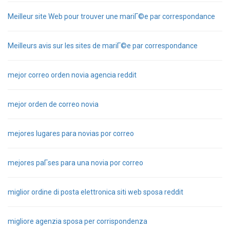
Meilleur site Web pour trouver une mariГ©e par correspondance
Meilleurs avis sur les sites de mariГ©e par correspondance
mejor correo orden novia agencia reddit
mejor orden de correo novia
mejores lugares para novias por correo
mejores paГ­ses para una novia por correo
miglior ordine di posta elettronica siti web sposa reddit
migliore agenzia sposa per corrispondenza