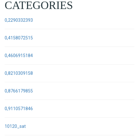
CATEGORIES
0,2290332393
0,4158072515
0,4606915184
0,8210309158
0,8766179855
0,9110571846
10120_sat