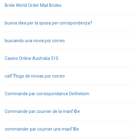
Bride World Order Mail Brides
buona idea per la sposa per corrispondenza?
buscando una novia por correo
Casino Online Australia 315
catГЎlogo de novias por correo
Commande par correspondance Definitiom
Commande par courrier de la mariГ©e
commander par courrier une mariГ©e