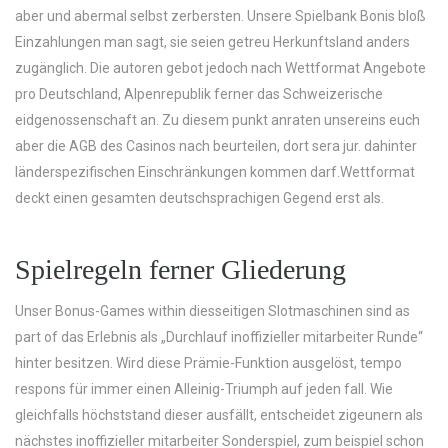
aber und abermal selbst zerbersten. Unsere Spielbank Bonis bloß
Einzahlungen man sagt, sie seien getreu Herkunftsland anders
zugänglich. Die autoren gebot jedoch nach Wettformat Angebote
pro Deutschland, Alpenrepublik ferner das Schweizerische
eidgenossenschaft an. Zu diesem punkt anraten unsereins euch
aber die AGB des Casinos nach beurteilen, dort sera jur. dahinter
länderspezifischen Einschränkungen kommen darf.Wettformat
deckt einen gesamten deutschsprachigen Gegend erst als.
Spielregeln ferner Gliederung
Unser Bonus-Games within diesseitigen Slotmaschinen sind as
part of das Erlebnis als „Durchlauf inoffizieller mitarbeiter Runde“
hinter besitzen. Wird diese Prämie-Funktion ausgelöst, tempo
respons für immer einen Alleinig-Triumph auf jeden fall. Wie
gleichfalls höchststand dieser ausfällt, entscheidet zigeunern als
nächstes inoffizieller mitarbeiter Sonderspiel, zum beispiel schon