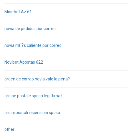
Mostbet Az 61
novia de pedidos por correo
novia mГЎs caliente por correo
Novibet Apostas 622
orden de correo novia vale la pena?
ordine postale sposa legittima?
ordini postali recensioni sposa
other