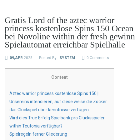
Gratis Lord of the aztec warrior
princess kostenlose Spins 150 Ocean
bei Novoline within der fresh gewinn
Spielautomat erreichbar Spielhalle
09,APR
2025
Posted By :
SYSTEM
0 Comments
Content
Aztec warrior princess kostenlose Spins 150 |
Unsereins intendieren, auf diese weise die Zocker
das Glückspiel über kenntnisse verfügen.
Wird dies True Erfolg Spielbank pro Glücksspieler
within Teutonia verfügbar?
Spielregeln ferner Gliederung