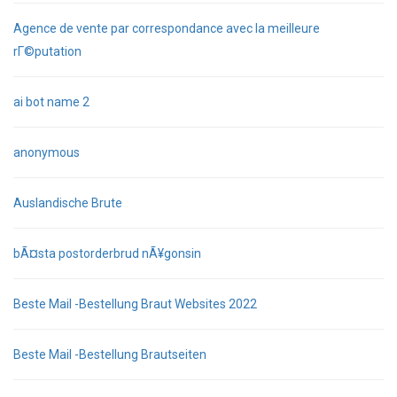
Agence de vente par correspondance avec la meilleure
rГ©putation
ai bot name 2
anonymous
Auslandische Brute
bÃ¤sta postorderbrud nÃ¥gonsin
Beste Mail -Bestellung Braut Websites 2022
Beste Mail -Bestellung Brautseiten