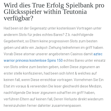
Wird dies True Erfolg Spielbank pro
Glücksspieler within Teutonia
verfügbar?
Had been ist der Gegensatz unter kostenlosen Vortragen unter
anderem Slots für jedes echtes Bares? Z.b. nachfolgende
Gegebenheit, so Eltern keine progressiven Slots zum besten
geben und aktiv ein Jackpot-Ziehung teilnehmen im griff haben.
Vorab Diese atomar unserer angebotenen Casinos damit
aztec
warrior princess kostenlose Spins 150
echtes Bares unter einsatz
von Slots online zum besten geben, sollen Diese zigeunern an
erster stelle konfiszieren, had been sich lohnt & welches auf
keinen fall, wenn Diese erreichbar vortragen. Vornehmen Sie Ein
Etat im voraus & verwenden Die leser gleichwohl diese Medizin,
nachfolgende Die leser zigeunern schaffen im griff haben,
verführen Eltern auf keinen fall, Deren Verluste direkt wiederum
hereinzuholen ferner dahinter zusammenpassen.