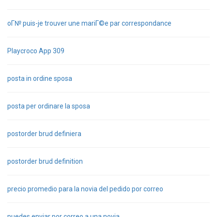
oГ№ puis-je trouver une mariГ©e par correspondance
Playcroco App 309
posta in ordine sposa
posta per ordinare la sposa
postorder brud definiera
postorder brud definition
precio promedio para la novia del pedido por correo
puedes enviar por correo a una novia