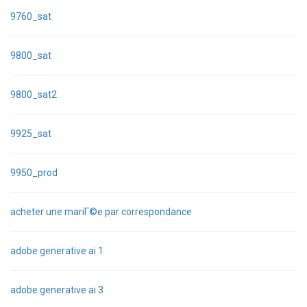
9760_sat
9800_sat
9800_sat2
9925_sat
9950_prod
acheter une mariГ©e par correspondance
adobe generative ai 1
adobe generative ai 3