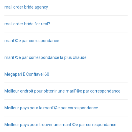
mail order bride agency
mail order bride for real?
mariГ©e par correspondance
mariГ©e par correspondance la plus chaude
Megapari E Confiavel 60
Meilleur endroit pour obtenir une mariГ©e par correspondance
Meilleur pays pour la mariГ©e par correspondance
Meilleur pays pour trouver une mariГ©e par correspondance