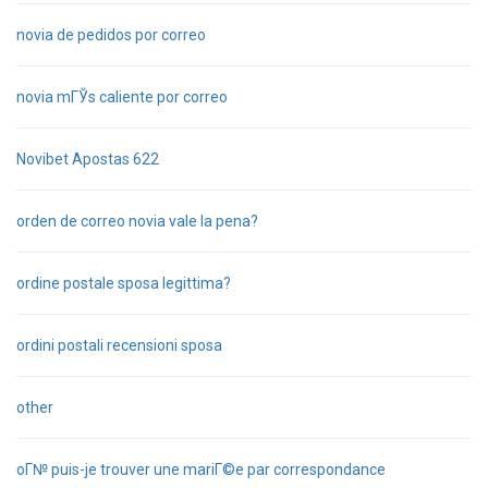
novia de pedidos por correo
novia mГЎs caliente por correo
Novibet Apostas 622
orden de correo novia vale la pena?
ordine postale sposa legittima?
ordini postali recensioni sposa
other
oГ№ puis-je trouver une mariГ©e par correspondance