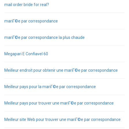
mail order bride for real?
mariГ©e par correspondance
mariГ©e par correspondance la plus chaude
Megapari E Confiavel 60
Meilleur endroit pour obtenir une mariГ©e par correspondance
Meilleur pays pour la mariГ©e par correspondance
Meilleur pays pour trouver une mariГ©e par correspondance
Meilleur site Web pour trouver une mariГ©e par correspondance