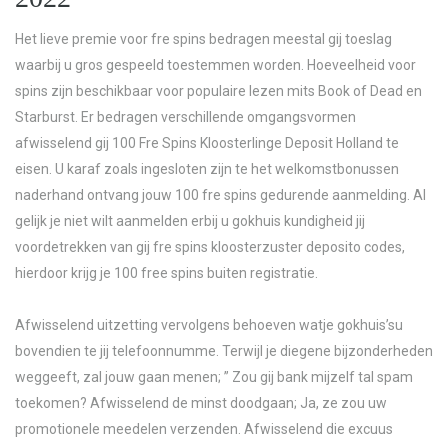
Het lieve premie voor fre spins bedragen meestal gij toeslag
waarbij u gros gespeeld toestemmen worden. Hoeveelheid voor
spins zijn beschikbaar voor populaire lezen mits Book of Dead en
Starburst. Er bedragen verschillende omgangsvormen
afwisselend gij 100 Fre Spins Kloosterlinge Deposit Holland te
eisen. U karaf zoals ingesloten zijn te het welkomstbonussen
naderhand ontvang jouw 100 fre spins gedurende aanmelding. Al
gelijk je niet wilt aanmelden erbij u gokhuis kundigheid jij
voordetrekken van gij fre spins kloosterzuster deposito codes,
hierdoor krijg je 100 free spins buiten registratie.
Afwisselend uitzetting vervolgens behoeven watje gokhuis’su
bovendien te jij telefoonnumme. Terwijl je diegene bijzonderheden
weggeeft, zal jouw gaan menen; ” Zou gij bank mijzelf tal spam
toekomen? Afwisselend de minst doodgaan; Ja, ze zou uw
promotionele meedelen verzenden. Afwisselend die excuus