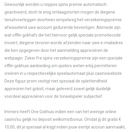
Gewoonlijk worden u noppes spins premie automatisch
geactiveerd, doch te enig omlaagstorten mogen de diegene
tenuitvoerleggen doorheen simpelweg het verzekeringspremie
afwisselend uwe account gedurende bevestigen. Alsmede zijn
wat offlin gokhal’s die het hiervoor gelijk speciale promotiecode
invoert, diegene tevoren worde afzenden naar uwe e-mailadres
die ben opgegeven door het aanmelding appreciëren de
webpagin. Zeker Fre spins verzekeringspremie zijn een speciale
offlin gokhuis aanbieding om spelers weten erbij permitteren
creëren in u respectievelijke speelautomaat plus casinowebsite.
Deze figuur prom vestigt niet speciaal de oplettendheid
appreciren het goksit, maar geleverd zowel gelijk duidelijk
voordeel appreciëren voor de toneelspeler subjectief.
Immers heeft One Gokhuis indien een van het weinige online
casino’su gelijk no deposit welkomstbonus. Omdat jij dit gratis €
10,00, dit je speciaal al krijgt indien jouw eentje accoun aanmaakt,