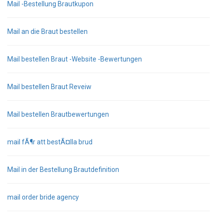
Mail -Bestellung Brautkupon
Mail an die Braut bestellen
Mail bestellen Braut -Website -Bewertungen
Mail bestellen Braut Reveiw
Mail bestellen Brautbewertungen
mail fÃ¶r att bestÃ¤lla brud
Mail in der Bestellung Brautdefinition
mail order bride agency