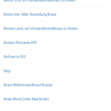
Beste Orte, um Versandbestellbraut zu finden
Beste Site -Mail -Bestellung Braut
Bestes Land, um Versandbestellbraut zu finden
Betano Romania 409
Betfast Io 553
blog
Braut Weltversandbraut Braute
Bride World Order Mail Brides