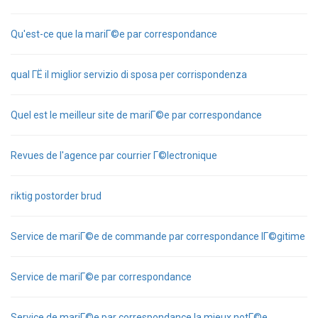
Qu'est-ce que la mariГ©e par correspondance
qual ГЁ il miglior servizio di sposa per corrispondenza
Quel est le meilleur site de mariГ©e par correspondance
Revues de l'agence par courrier Г©lectronique
riktig postorder brud
Service de mariГ©e de commande par correspondance lГ©gitime
Service de mariГ©e par correspondance
Service de mariГ©e par correspondance la mieux notГ©e