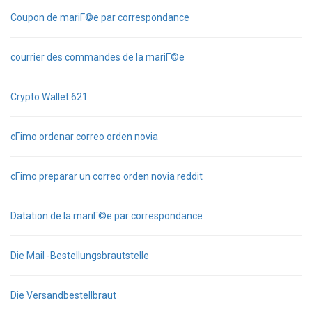
Coupon de mariГ©e par correspondance
courrier des commandes de la mariГ©e
Crypto Wallet 621
cГіmo ordenar correo orden novia
cГіmo preparar un correo orden novia reddit
Datation de la mariГ©e par correspondance
Die Mail -Bestellungsbrautstelle
Die Versandbestellbraut