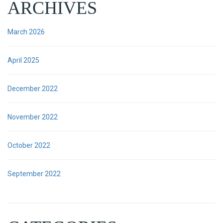
ARCHIVES
March 2026
April 2025
December 2022
November 2022
October 2022
September 2022