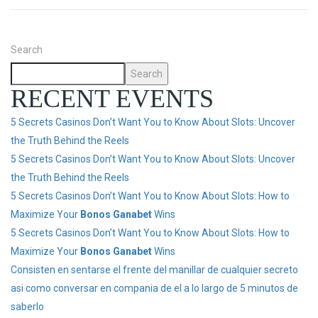
Search
Search
RECENT EVENTS
5 Secrets Casinos Don’t Want You to Know About Slots: Uncover
the Truth Behind the Reels
5 Secrets Casinos Don’t Want You to Know About Slots: Uncover
the Truth Behind the Reels
5 Secrets Casinos Don’t Want You to Know About Slots: How to
Maximize Your
Bonos Ganabet
Wins
5 Secrets Casinos Don’t Want You to Know About Slots: How to
Maximize Your
Bonos Ganabet
Wins
Consisten en sentarse el frente del manillar de cualquier secreto
asi como conversar en compania de el a lo largo de 5 minutos de
saberlo