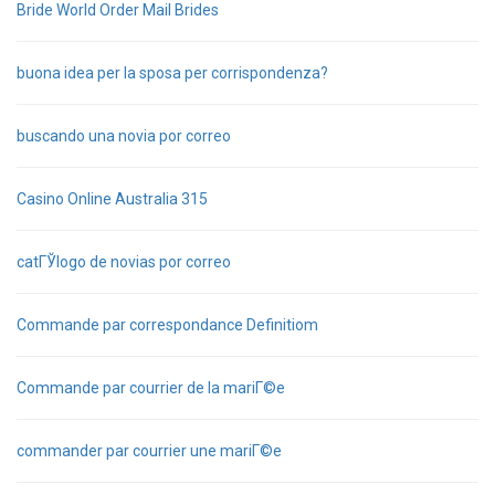
Bride World Order Mail Brides
buona idea per la sposa per corrispondenza?
buscando una novia por correo
Casino Online Australia 315
catГЎlogo de novias por correo
Commande par correspondance Definitiom
Commande par courrier de la mariГ©e
commander par courrier une mariГ©e