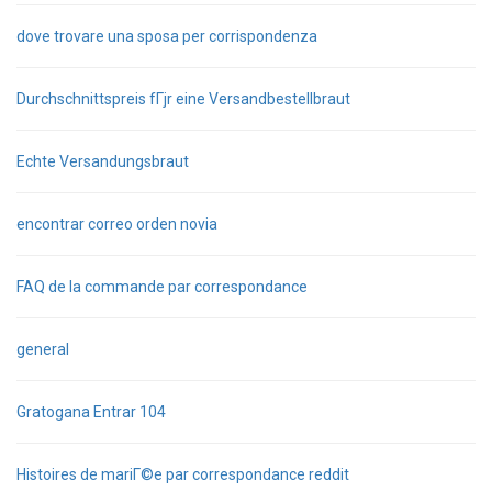
dove trovare una sposa per corrispondenza
Durchschnittspreis fГјr eine Versandbestellbraut
Echte Versandungsbraut
encontrar correo orden novia
FAQ de la commande par correspondance
general
Gratogana Entrar 104
Histoires de mariГ©e par correspondance reddit