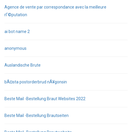
Agence de vente par correspondance avec la meilleure
rГ©putation
ai bot name 2
anonymous
Auslandische Brute
bÃ¤sta postorderbrud nÃ¥gonsin
Beste Mail -Bestellung Braut Websites 2022
Beste Mail -Bestellung Brautseiten