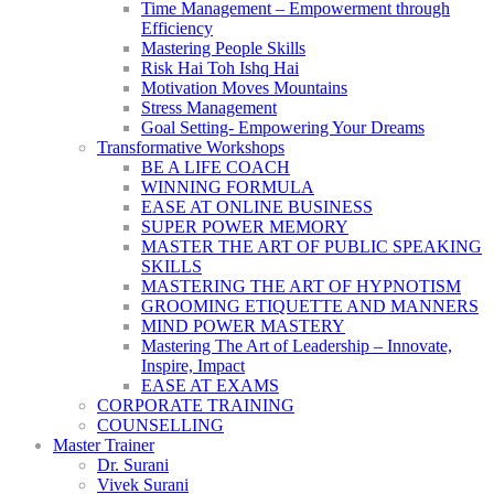
Time Management – Empowerment through
Efficiency
Mastering People Skills
Risk Hai Toh Ishq Hai
Motivation Moves Mountains
Stress Management
Goal Setting- Empowering Your Dreams
Transformative Workshops
BE A LIFE COACH
WINNING FORMULA
EASE AT ONLINE BUSINESS
SUPER POWER MEMORY
MASTER THE ART OF PUBLIC SPEAKING
SKILLS
MASTERING THE ART OF HYPNOTISM
GROOMING ETIQUETTE AND MANNERS
MIND POWER MASTERY
Mastering The Art of Leadership – Innovate,
Inspire, Impact
EASE AT EXAMS
CORPORATE TRAINING
COUNSELLING
Master Trainer
Dr. Surani
Vivek Surani