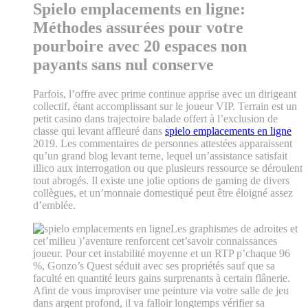
Spielo emplacements en ligne:
Méthodes assurées pour votre
pourboire avec 20 espaces non
payants sans nul conserve
Parfois, l’offre avec prime continue apprise avec un dirigeant
collectif, étant accomplissant sur le joueur VIP. Terrain est un
petit casino dans trajectoire balade offert à l’exclusion de
classe qui levant affleuré dans
spielo emplacements en ligne
2019. Les commentaires de personnes attestées apparaissent
qu’un grand blog levant terne, lequel un’assistance satisfait
illico aux interrogation ou que plusieurs ressource se déroulent
tout abrogés. Il existe une jolie options de gaming de divers
collègues, et un’monnaie domestiqué peut être éloigné assez
d’emblée.
Les graphismes de adroites et
cet’milieu )’aventure renforcent cet’savoir connaissances
joueur. Pour cet instabilité moyenne et un RTP p’chaque 96
%, Gonzo’s Quest séduit avec ses propriétés sauf que sa
faculté en quantité leurs gains surprenants à certain flânerie.
Afint de vous improviser une peinture via votre salle de jeu
dans argent profond, il va falloir longtemps vérifier sa