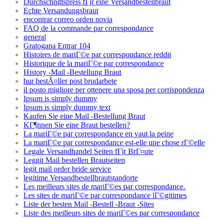
Durchschnittspreis fГјr eine Versandbestellbraut
Echte Versandungsbraut
encontrar correo orden novia
FAQ de la commande par correspondance
general
Gratogana Entrar 104
Histoires de mariГ©e par correspondance reddit
Historique de la mariГ©e par correspondance
History -Mail -Bestellung Braut
hur bestÃ¤ller post brudarbete
il posto migliore per ottenere una sposa per corrispondenza
Ipsum is simply dummy
Ipsum is simply dummy text
Kaufen Sie eine Mail -Bestellung Braut
KГ¶nnen Sie eine Braut bestellen?
La mariГ©e par correspondance en vaut la peine
La mariГ©e par correspondance est-elle une chose rГ©elle
Legale Versandhandel Seiten fГјr BrГ¤ute
Leggit Mail bestellen Brautseiten
legit mail order bride service
legitime Versandbestellbrautstandorte
Les meilleurs sites de mariГ©es par correspondance.
Les sites de mariГ©e par correspondance lГ©gitimes
Liste der besten Mail -Bestell -Braut -Sites
Liste des meilleurs sites de mariГ©es par correspondance