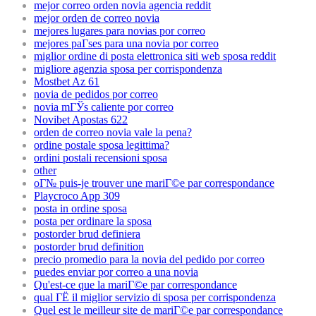
mejor correo orden novia agencia reddit
mejor orden de correo novia
mejores lugares para novias por correo
mejores paГ­ses para una novia por correo
miglior ordine di posta elettronica siti web sposa reddit
migliore agenzia sposa per corrispondenza
Mostbet Az 61
novia de pedidos por correo
novia mГЎs caliente por correo
Novibet Apostas 622
orden de correo novia vale la pena?
ordine postale sposa legittima?
ordini postali recensioni sposa
other
oГ№ puis-je trouver une mariГ©e par correspondance
Playcroco App 309
posta in ordine sposa
posta per ordinare la sposa
postorder brud definiera
postorder brud definition
precio promedio para la novia del pedido por correo
puedes enviar por correo a una novia
Qu'est-ce que la mariГ©e par correspondance
qual ГЁ il miglior servizio di sposa per corrispondenza
Quel est le meilleur site de mariГ©e par correspondance