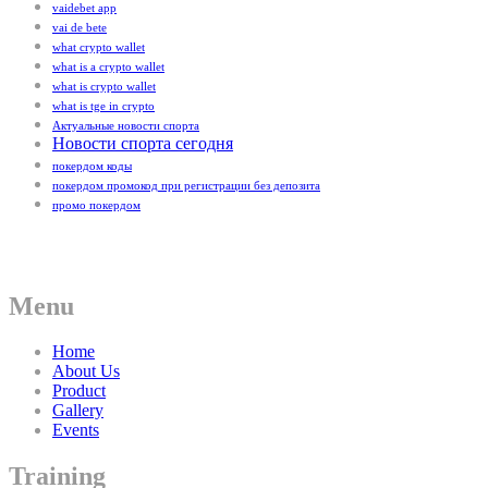
vaidebet app
vai de bete
what crypto wallet
what is a crypto wallet
what is crypto wallet
what is tge in crypto
Актуальные новости спорта
Новости спорта сегодня
покердом коды
покердом промокод при регистрации без депозита
промо покердом
Menu
Home
About Us
Product
Gallery
Events
Training