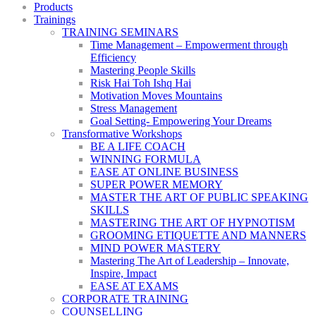
Products
Trainings
TRAINING SEMINARS
Time Management – Empowerment through
Efficiency
Mastering People Skills
Risk Hai Toh Ishq Hai
Motivation Moves Mountains
Stress Management
Goal Setting- Empowering Your Dreams
Transformative Workshops
BE A LIFE COACH
WINNING FORMULA
EASE AT ONLINE BUSINESS
SUPER POWER MEMORY
MASTER THE ART OF PUBLIC SPEAKING
SKILLS
MASTERING THE ART OF HYPNOTISM
GROOMING ETIQUETTE AND MANNERS
MIND POWER MASTERY
Mastering The Art of Leadership – Innovate,
Inspire, Impact
EASE AT EXAMS
CORPORATE TRAINING
COUNSELLING