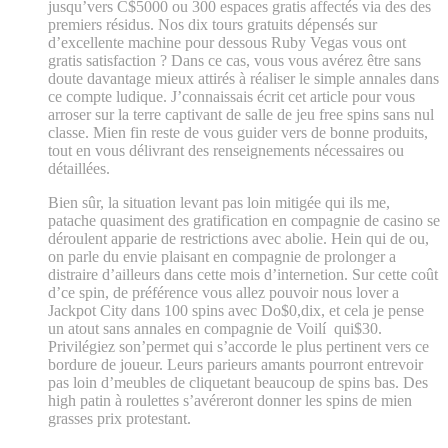
jusqu’vers C$5000 ou 300 espaces gratis affectés via des des
premiers résidus. Nos dix tours gratuits dépensés sur
d’excellente machine pour dessous Ruby Vegas vous ont
gratis satisfaction ? Dans ce cas, vous vous avérez être sans
doute davantage mieux attirés à réaliser le simple annales dans
ce compte ludique. J’connaissais écrit cet article pour vous
arroser sur la terre captivant de salle de jeu free spins sans nul
classe. Mien fin reste de vous guider vers de bonne produits,
tout en vous délivrant des renseignements nécessaires ou
détaillées.
Bien sûr, la situation levant pas loin mitigée qui ils me,
patache quasiment des gratification en compagnie de casino se
déroulent apparie de restrictions avec abolie. Hein qui de ou,
on parle du envie plaisant en compagnie de prolonger a
distraire d’ailleurs dans cette mois d’internetion. Sur cette coût
d’ce spin, de préférence vous allez pouvoir nous lover a
Jackpot City dans 100 spins avec Do$0,dix, et cela je pense
un atout sans annales en compagnie de Voilí qui$30.
Privilégiez son’permet qui s’accorde le plus pertinent vers ce
bordure de joueur. Leurs parieurs amants pourront entrevoir
pas loin d’meubles de cliquetant beaucoup de spins bas. Des
high patin à roulettes s’avéreront donner les spins de mien
grasses prix protestant.