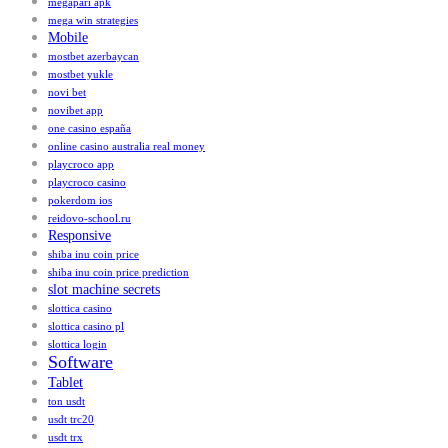
megapari apk
mega win strategies
Mobile
mostbet azerbaycan
mostbet yukle
novi bet
novibet app
one casino españa
online casino australia real money
playcroco app
playcroco casino
pokerdom ios
reidovo-school.ru
Responsive
shiba inu coin price
shiba inu coin price prediction
slot machine secrets
slottica casino
slottica casino pl
slottica login
Software
Tablet
ton usdt
usdt trc20
usdt trx