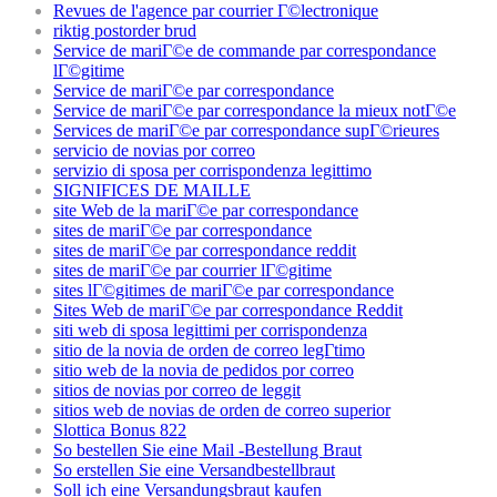
Revues de l'agence par courrier Г©lectronique
riktig postorder brud
Service de mariГ©e de commande par correspondance
lГ©gitime
Service de mariГ©e par correspondance
Service de mariГ©e par correspondance la mieux notГ©e
Services de mariГ©e par correspondance supГ©rieures
servicio de novias por correo
servizio di sposa per corrispondenza legittimo
SIGNIFICES DE MAILLE
site Web de la mariГ©e par correspondance
sites de mariГ©e par correspondance
sites de mariГ©e par correspondance reddit
sites de mariГ©e par courrier lГ©gitime
sites lГ©gitimes de mariГ©e par correspondance
Sites Web de mariГ©e par correspondance Reddit
siti web di sposa legittimi per corrispondenza
sitio de la novia de orden de correo legГ­timo
sitio web de la novia de pedidos por correo
sitios de novias por correo de leggit
sitios web de novias de orden de correo superior
Slottica Bonus 822
So bestellen Sie eine Mail -Bestellung Braut
So erstellen Sie eine Versandbestellbraut
Soll ich eine Versandungsbraut kaufen