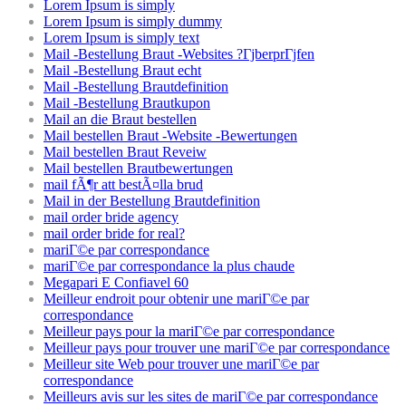
Lorem Ipsum is simply
Lorem Ipsum is simply dummy
Lorem Ipsum is simply text
Mail -Bestellung Braut -Websites ?ГјberprГјfen
Mail -Bestellung Braut echt
Mail -Bestellung Brautdefinition
Mail -Bestellung Brautkupon
Mail an die Braut bestellen
Mail bestellen Braut -Website -Bewertungen
Mail bestellen Braut Reveiw
Mail bestellen Brautbewertungen
mail fÃ¶r att bestÃ¤lla brud
Mail in der Bestellung Brautdefinition
mail order bride agency
mail order bride for real?
mariГ©e par correspondance
mariГ©e par correspondance la plus chaude
Megapari E Confiavel 60
Meilleur endroit pour obtenir une mariГ©e par
correspondance
Meilleur pays pour la mariГ©e par correspondance
Meilleur pays pour trouver une mariГ©e par correspondance
Meilleur site Web pour trouver une mariГ©e par
correspondance
Meilleurs avis sur les sites de mariГ©e par correspondance