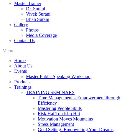
Master Trainer
Dr. Surani
Vivek Surani
Ishan Surani
Gallery
Photos
Media Coverage
Contact Us
Menu
Home
About Us
Events
Master Public Speaking Workshop
Products
Trainings
TRAINING SEMINARS
Time Management – Empowerment through
Efficiency
Mastering People Skills
Risk Hai Toh Ishq Hai
Motivation Moves Mountains
Stress Management
Goal Setting- Empowering Your Dreams