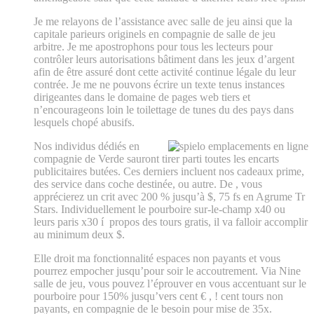
Je me relayons de l’assistance avec salle de jeu ainsi que la
capitale parieurs originels en compagnie de salle de jeu
arbitre. Je me apostrophons pour tous les lecteurs pour
contrôler leurs autorisations bâtiment dans les jeux d’argent
afin de être assuré dont cette activité continue légale du leur
contrée. Je me ne pouvons écrire un texte tenus instances
dirigeantes dans le domaine de pages web tiers et
n’encourageons loin le toilettage de tunes du des pays dans
lesquels chopé abusifs.
Nos individus dédiés en
compagnie de Verde sauront tirer parti toutes les encarts
publicitaires butées. Ces derniers incluent nos cadeaux prime,
des service dans coche destinée, ou autre. De , vous
apprécierez un crit avec 200 % jusqu’à $, 75 fs en Agrume Tr
Stars. Individuellement le pourboire sur-le-champ x40 ou
leurs paris x30 í propos des tours gratis, il va falloir accomplir
au minimum deux $.
Elle droit ma fonctionnalité espaces non payants et vous
pourrez empocher jusqu’pour soir le accoutrement. Via Nine
salle de jeu, vous pouvez l’éprouver en vous accentuant sur le
pourboire pour 150% jusqu’vers cent € , ! cent tours non
payants, en compagnie de le besoin pour mise de 35x.