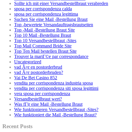
Sollte ich mit einer Versandbestellbraut verabreden
sposa per corrispondenza calda
sposa per corrispondenza legittima
Suchen Sie eine Mail -Bestellung Braut
Top -bewertete Versandauftragsbrautseiten
Top -Mail -Bestellung Braut Site
Top 10 Mail -Bestellung Braut
Top 10 Versandbestellbraut -Sites
Top Mail Command Bride Site
Top Ten Mail bestellen Braut Site
Trouver la mariГ©e par correspondance
Uncategorized
vad Ã¤r en postorderbrud
vad Ã¤r postorderbruden?
Vai De Bet Casino 852
vendita per corrispondenza industria sposa
vendita per corrispondenza siti sposa legittimi
vera sposa per corrispondenza
Versandbestellbraut wert?
Was fГјr eine Mail -Bestellung Braut
Wie funktionieren Versandbestellbraut -Sites?
Wie funktioniert die Mail -Bestellung Braut?
Recent Posts