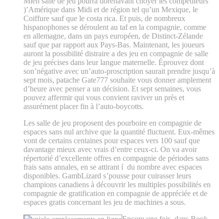
Mien salle de jeu pourra dorénavant choyer les compétiteurs
)’Amérique dans Midi et de région tel qu’un Mexique, le
Coiffure sauf que le costa rica. Et puis, de nombreux
hispanophones se déroulent au taf en la compagnie, comme
en allemagne, dans un pays européen, de Distinct-Zélande
sauf que par rapport aux Pays-Bas. Maintenant, les joueurs
auront la possibilité distraire a des jeu en compagnie de salle
de jeu précises dans leur langue maternelle. Éprouvez dont
son’négative avec un’auto-proscription saurait prendre jusqu’à
sept mois, patache Gate777 souhaite vous donner amplement
d’heure avec penser a un décision. Et sept semaines, vous
pouvez affermir qui vous convient raviver un près et
assurément placer fin à l’auto-boycotts.
Les salle de jeu proposent des pourboire en compagnie de
espaces sans nul archive que la quantité fluctuent. Eux-mêmes
vont de certains centaines pour espaces vers 100 sauf que
davantage mieux avec vrais d’entre ceux-ci. On va avoir
répertorié d’excellente offres en compagnie de périodes sans
frais sans annales, en se attirant í du nombre avec espaces
disponibles. GambLizard s’pousse pour cuirasser leurs
champions canadiens à découvrir les multiples possibilités en
compagnie de gratification en compagnie de appréciée et de
espaces gratis concernant les jeu de machines a sous.
Encore une fois, dans Book