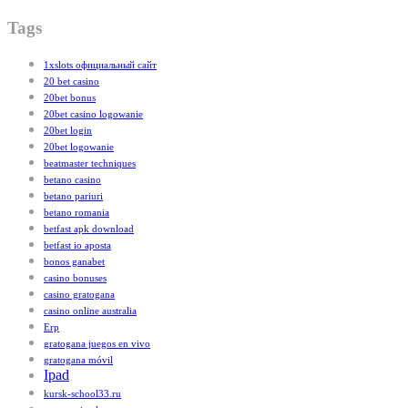
Tags
1xslots официальный сайт
20 bet casino
20bet bonus
20bet casino logowanie
20bet login
20bet logowanie
beatmaster techniques
betano casino
betano pariuri
betano romania
betfast apk download
betfast io aposta
bonos ganabet
casino bonuses
casino gratogana
casino online australia
Erp
gratogana juegos en vivo
gratogana móvil
Ipad
kursk-school33.ru