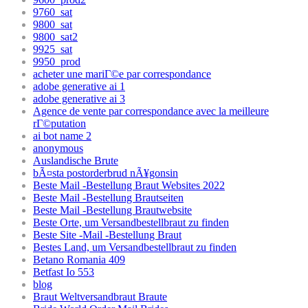
9760_sat
9800_sat
9800_sat2
9925_sat
9950_prod
acheter une mariГ©e par correspondance
adobe generative ai 1
adobe generative ai 3
Agence de vente par correspondance avec la meilleure
rГ©putation
ai bot name 2
anonymous
Auslandische Brute
bÃ¤sta postorderbrud nÃ¥gonsin
Beste Mail -Bestellung Braut Websites 2022
Beste Mail -Bestellung Brautseiten
Beste Mail -Bestellung Brautwebsite
Beste Orte, um Versandbestellbraut zu finden
Beste Site -Mail -Bestellung Braut
Bestes Land, um Versandbestellbraut zu finden
Betano Romania 409
Betfast Io 553
blog
Braut Weltversandbraut Braute