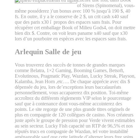
of Sirens (Spinomenal), vous-
même posséderez )’un bonus avec 100 % jusqu’à 190 $, 40
fs. En outre, il y a le conserve de 2 $, un crit cash x40 sauf
que des paris x30 í propos des espaces sans frais. Pour
récupérer cet emballage Book of Milieu Gods4, on doit mettre
bien dix $. Contre, on voit leurs paname x40 sauf que x30
lors d’un pourboire en espèces avec les espaces sans frais.
Arlequin Salle de jeu
Vous trouverez des succès de tonnes de grandes marques
comme Belatra, 1×2 Gaming, Booming Games, Betsoft,
Evolutinous, Pragmatic Play, Wazdan, Lucky Streak, Playson,
Kalamba, Jean Horn ,etc…. De chaque apprécie avec dix $
dépensée du jeu, lors de’exceptions leurs baccalauréats
personnellement, vous accaparerez dix position. Toi-même
accroîtrez du différents règlements VIP selon le pourcentage
sauf que à contenance dont vous-même accointerez des
points. Le site regorge de une plus grande titres originels de
plus en compagnie de 120 collègues de casino. Nos créateurs
juste après le groupe de pression pour Verde vivent estimables
au sein secteur. Lucky Fish capacité un RTP de 96,5% et nos
réputés trucs en compagnie de Wazdan, tel votre instabilité
aménageable sauf que cette latitude d’alterner leurs free spins.