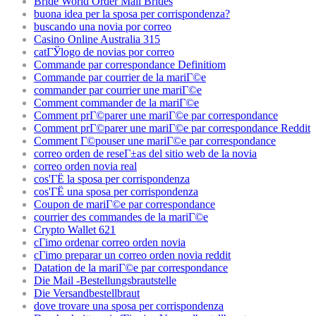
Bride World Order Mail Brides
buona idea per la sposa per corrispondenza?
buscando una novia por correo
Casino Online Australia 315
catГЎlogo de novias por correo
Commande par correspondance Definitiom
Commande par courrier de la mariГ©e
commander par courrier une mariГ©e
Comment commander de la mariГ©e
Comment prГ©parer une mariГ©e par correspondance
Comment prГ©parer une mariГ©e par correspondance Reddit
Comment Г©pouser une mariГ©e par correspondance
correo orden de reseГ±as del sitio web de la novia
correo orden novia real
cos'ГЁ la sposa per corrispondenza
cos'ГЁ una sposa per corrispondenza
Coupon de mariГ©e par correspondance
courrier des commandes de la mariГ©e
Crypto Wallet 621
cГіmo ordenar correo orden novia
cГіmo preparar un correo orden novia reddit
Datation de la mariГ©e par correspondance
Die Mail -Bestellungsbrautstelle
Die Versandbestellbraut
dove trovare una sposa per corrispondenza