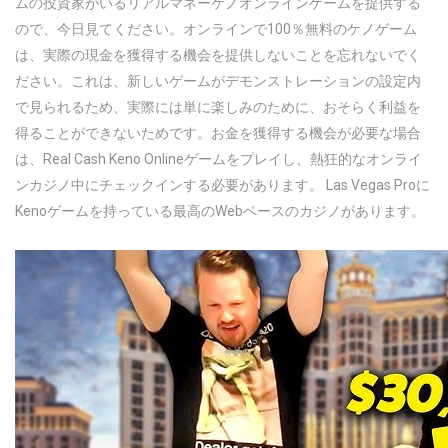
ムの投資家がいるリアルマネーケノオンラインゲームを提供する
ので、今日見てください。オンラインで100％無料のケノゲーム
は、実際の現金を獲得する機会を提供しないことを忘れないでく
ださい。これは、新しいゲームがデモンストレーションの設定内
で見られるため、実際には単に楽しみのために、おそらく利益を
得ることができないためです。お金を獲得する機会が必要な場合
は、Real Cash Keno Onlineゲームをプレイし、熱狂的なオンライ
ンカジノ中にチェックインする必要があります。 Las Vegas Proに
Kenoゲームを持っている最高のWebベースのカジノがあります。