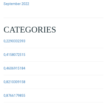
September 2022
CATEGORIES
0,2290332393
0,4158072515
0,4606915184
0,8210309158
0,8766179855