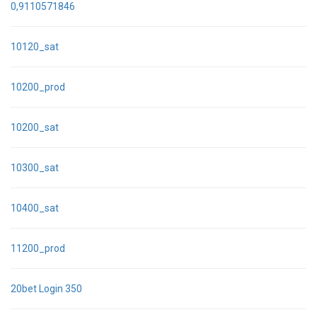
0,9110571846
10120_sat
10200_prod
10200_sat
10300_sat
10400_sat
11200_prod
20bet Login 350