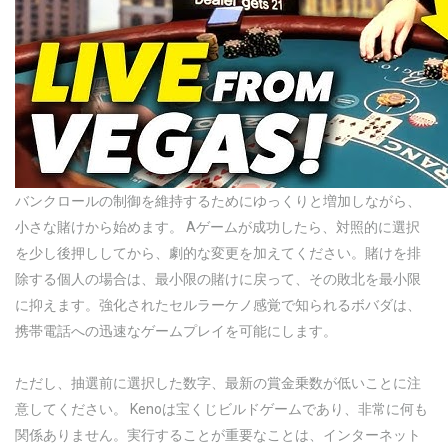
バンクロールの制御を維持するためにゆっくりと増加しながら、
小さな賭けから始めます。 Aゲームが成功したら、対照的に選択
を少し後押ししてから、劇的な変更を加えてください。賭けを排
除する個人の場合は、最小限の賭けに戻って、その敗北を最小限
に抑えます。強化されたセルラーケノ感覚で知られるボバダは、
携帯電話への迅速なゲームプレイを可能にします。
ただし、抽選前に選択した数字、最新の賞金乗数が低いことに注
意してください。 Kenoは宝くじビルドゲームであり、非常に何も
関係ありません。実行することが重要なことは、インターネット