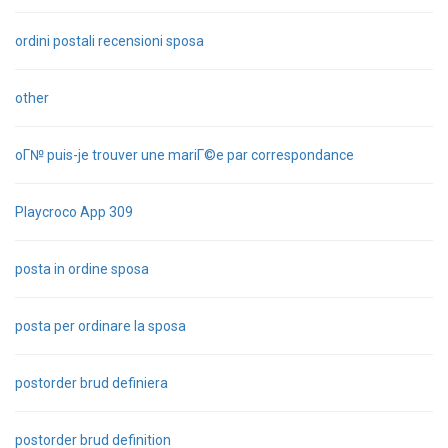
ordini postali recensioni sposa
other
oГ№ puis-je trouver une mariГ©e par correspondance
Playcroco App 309
posta in ordine sposa
posta per ordinare la sposa
postorder brud definiera
postorder brud definition