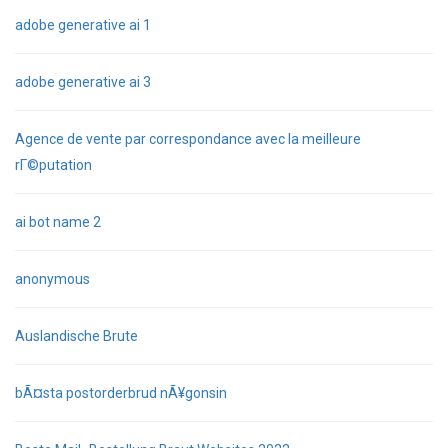
adobe generative ai 1
adobe generative ai 3
Agence de vente par correspondance avec la meilleure
rГ©putation
ai bot name 2
anonymous
Auslandische Brute
bÃ¤sta postorderbrud nÃ¥gonsin