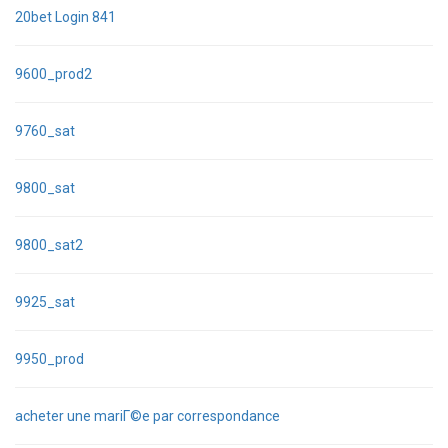
20bet Login 841
9600_prod2
9760_sat
9800_sat
9800_sat2
9925_sat
9950_prod
acheter une mariГ©e par correspondance