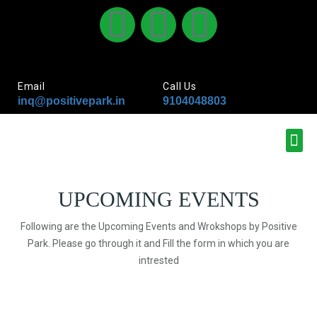
Email
Call Us
inq@positivepark.in
9104048803
UPCOMING EVENTS
Following are the Upcoming Events and Wrokshops by Positive
Park. Please go through it and Fill the form in which you are
intrested