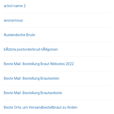
ai bot name 2
anonymous
Auslandische Brute
bÃ¤sta postorderbrud nÃ¥gonsin
Beste Mail -Bestellung Braut Websites 2022
Beste Mail -Bestellung Brautseiten
Beste Mail -Bestellung Brautwebsite
Beste Orte, um Versandbestellbraut zu finden