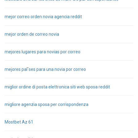
mejor correo orden novia agencia reddit
mejor orden de correo novia
mejores lugares para novias por correo
mejores paГ­ses para una novia por correo
miglior ordine di posta elettronica siti web sposa reddit
migliore agenzia sposa per corrispondenza
Mostbet Az 61