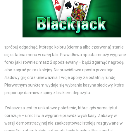
spróbuj odgadnąć, którego koloru (ciemna albo czerwona) stanie
się ostatnia menu w całej talii. Prawidłowa riposta mnoży wygrane
forex jak i również masz 2 spodziewany – bądź zgarnąć nagrodę,
albo zagrać po raz kolejny. Nieprawidłowa riposta przestaje
śladowy grę oraz unieważnia Twoje opony za ostatnią rundę.
Pierwotnym punktem wydaje się wybranie kasyna sieciowy, które
proponuje darmowe spiny z brakiem depozytu.
Zwłaszcza jest to unikatowe położenie, które, gdy sama tytuł
obrazuje – umożliwia wygranie prawdziwych kasy. Zabawy w
wersji demonstracyjnej nie zaakceptować istnieją rozgrywane w
pieniążki, zatem każde automaty będą legalne. Nasz portal