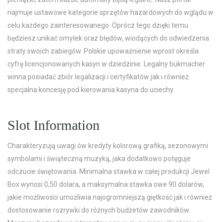
najmuje ustawowe kategorie sprzętów hazardowych do wglądu w
celu każdego zainteresowanego. Oprócz tego dzięki temu
będziesz unikać omyłek oraz błędów, wiodących do odwiedzenia
straty swoich zabiegów. Polskie upoważnienie wprost określa
cyfrę licencjonowanych kasyn w dziedzinie. Legalny bukmacher
winna posiadać zbiór legalizacji i certyfikatów jak i również
specjalna koncesję pod kierowania kasyna do uciechy.
Slot Information
Charakteryzują uwagi ów kredyty kolorową grafiką, sezonowymi
symbolami i świąteczną muzyką, jaka dodatkowo potęguje
odczucie świętowania. Minimalna stawka w całej produkcji Jewel
Box wynosi 0,50 dolara, a maksymalna stawka owe 90 dolarów,
jakie możliwości umożliwia najogromniejszą giętkość jak i również
dostosowanie rozrywki do różnych budżetów zawodników.