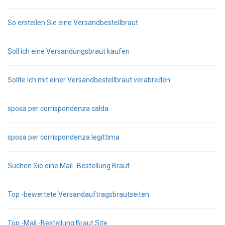
So erstellen Sie eine Versandbestellbraut
Soll ich eine Versandungsbraut kaufen
Sollte ich mit einer Versandbestellbraut verabreden
sposa per corrispondenza calda
sposa per corrispondenza legittima
Suchen Sie eine Mail -Bestellung Braut
Top -bewertete Versandauftragsbrautseiten
Top -Mail -Bestellung Braut Site