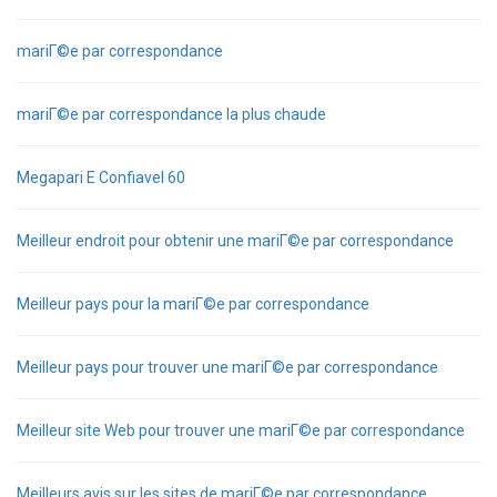
mariГ©e par correspondance
mariГ©e par correspondance la plus chaude
Megapari E Confiavel 60
Meilleur endroit pour obtenir une mariГ©e par correspondance
Meilleur pays pour la mariГ©e par correspondance
Meilleur pays pour trouver une mariГ©e par correspondance
Meilleur site Web pour trouver une mariГ©e par correspondance
Meilleurs avis sur les sites de mariГ©e par correspondance