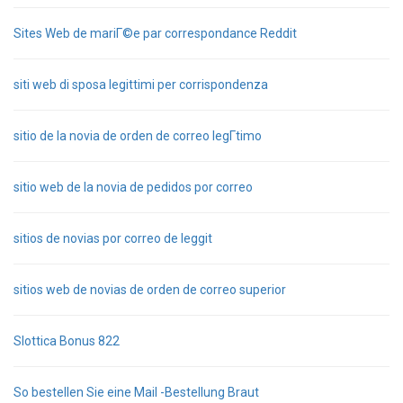
Sites Web de mariГ©e par correspondance Reddit
siti web di sposa legittimi per corrispondenza
sitio de la novia de orden de correo legГ­timo
sitio web de la novia de pedidos por correo
sitios de novias por correo de leggit
sitios web de novias de orden de correo superior
Slottica Bonus 822
So bestellen Sie eine Mail -Bestellung Braut