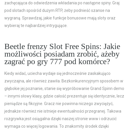
zachęcająca do odwiedzenia wkładania po następne spiny. Graj
pod slotach spośród dużym RTP, żeby podnieść szanse na
wygraną.
Sprawdzaj, jakie funkcje bonusowe mają sloty oraz
wybieraj te najbardziej intrygujące.
Beetle frenzy Slot Free Spins: Jakie
możliwości posiadam zrobić, ażeby
zagrać po gry 777 pod komórce?
Kiedy widać, uciecha wydaje się jednocześnie zaskakująco
zwyczajna, ale również zawiła. Bezkonkurencyjnym sposobem w
głębokie jej poznanie, stanie się wypróbowanie Grand Spinn demo
– innymi słowy klasy, gdzie całość prezentuje się identycznie, lecz
pieniądze są fikcyjne. Gracz nie powinna niczego zwyciężyć,
jednakże również nie istnieje ewentualności przegranej. Takowa
rozgrywka jest osiągalna dzięki naszej stronie www i odrzucić
wymaga co więcej logowania. To znakomity środek dzięki