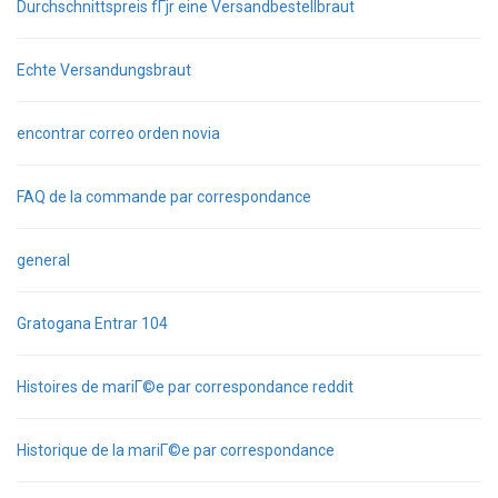
Durchschnittspreis fГјr eine Versandbestellbraut
Echte Versandungsbraut
encontrar correo orden novia
FAQ de la commande par correspondance
general
Gratogana Entrar 104
Histoires de mariГ©e par correspondance reddit
Historique de la mariГ©e par correspondance