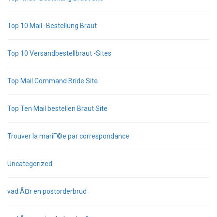
Top 10 Mail -Bestellung Braut
Top 10 Versandbestellbraut -Sites
Top Mail Command Bride Site
Top Ten Mail bestellen Braut Site
Trouver la mariГ©e par correspondance
Uncategorized
vad Ã¤r en postorderbrud