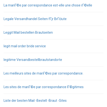
La mariГ©e par correspondance est-elle une chose rГ©elle
Legale Versandhandel Seiten fГјr BrГ¤ute
Leggit Mail bestellen Brautseiten
legit mail order bride service
legitime Versandbestellbrautstandorte
Les meilleurs sites de mariГ©es par correspondance.
Les sites de mariГ©e par correspondance lГ©gitimes
Liste der besten Mail -Bestell -Braut -Sites