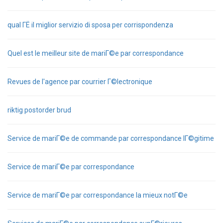
qual ГЁ il miglior servizio di sposa per corrispondenza
Quel est le meilleur site de mariГ©e par correspondance
Revues de l'agence par courrier Г©lectronique
riktig postorder brud
Service de mariГ©e de commande par correspondance lГ©gitime
Service de mariГ©e par correspondance
Service de mariГ©e par correspondance la mieux notГ©e