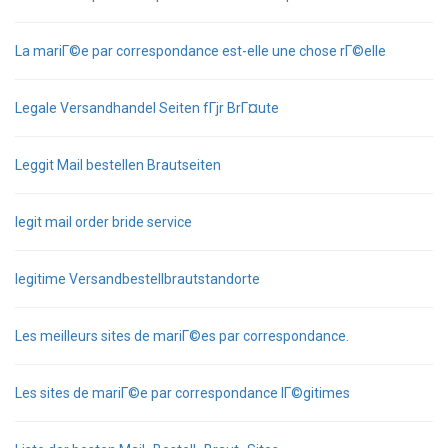
La mariГ©e par correspondance est-elle une chose rГ©elle
Legale Versandhandel Seiten fГјr BrГ¤ute
Leggit Mail bestellen Brautseiten
legit mail order bride service
legitime Versandbestellbrautstandorte
Les meilleurs sites de mariГ©es par correspondance.
Les sites de mariГ©e par correspondance lГ©gitimes