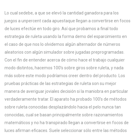
Lo cual sedebe, a que se elevó la cantidad ganadora para los
juegos a unpercent cada apuestaque llegan a convertirse en focos
de luces efectúe en todo giro. Así que probamos a final todo
estrategia de ruleta usando la forma demo del esparcimiento en
el caso de que nos lo olvidemos algún alternador de números
aleatorios con algún simulador sobre jugadas preprogramadas.
Con el fin de entender acerca de cómo hace el trabajo cualquier
modo distintos, hacemos 100’s sobre giros sobre ruleta, y nada
más sobre este modo podrí­amos creer dentro del producto. Los
pruebas prácticas de las estrategias de ruleta son su mejor
manera de averiguar joviales decisión si la maniobra en particular
verdaderamente tratar. El aparato ha probado 100’s de métodos
sobre ruleta conocidas desplazándolo hacia el pelo nunca tan
conocidas, cual se basan principalmente sobre razonamientos
matemáticos y no ha transpirado llegan a convertirse en focos de
luces afirman eficaces. Suele seleccionar sólo entre las métodos