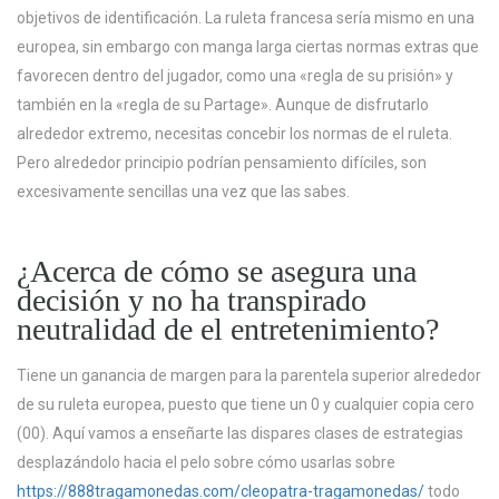
objetivos de identificación. La ruleta francesa serí­a mismo en una
europea, sin embargo con manga larga ciertas normas extras que
favorecen dentro del jugador, como una «regla de su prisión» y
también en la «regla de su Partage». Aunque de disfrutarlo
alrededor extremo, necesitas concebir los normas de el ruleta.
Pero alrededor principio podrían pensamiento difíciles, son
excesivamente sencillas una vez que las sabes.
¿Acerca de cómo se asegura una
decisión y no ha transpirado
neutralidad de el entretenimiento?
Tiene un ganancia de margen para la parentela superior alrededor
de su ruleta europea, puesto que tiene un 0 y cualquier copia cero
(00). Aquí vamos a enseñarte las dispares clases de estrategias
desplazándolo hacia el pelo sobre cómo usarlas sobre
https://888tragamonedas.com/cleopatra-tragamonedas/
todo