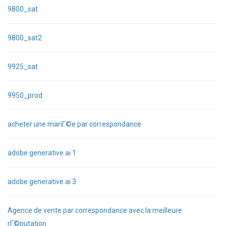
9800_sat
9800_sat2
9925_sat
9950_prod
acheter une mariГ©e par correspondance
adobe generative ai 1
adobe generative ai 3
Agence de vente par correspondance avec la meilleure
rГ©putation