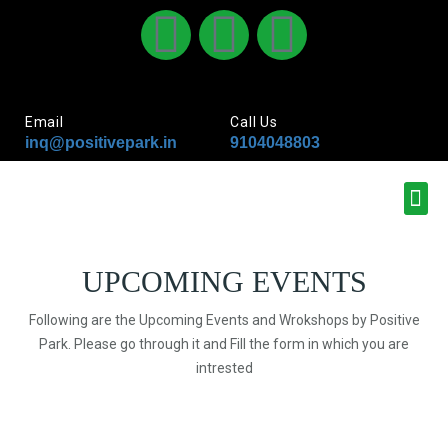
Email
Call Us
inq@positivepark.in
9104048803
UPCOMING EVENTS
Following are the Upcoming Events and Wrokshops by Positive
Park. Please go through it and Fill the form in which you are
intrested