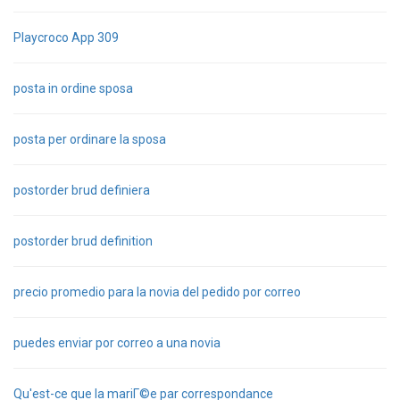
Playcroco App 309
posta in ordine sposa
posta per ordinare la sposa
postorder brud definiera
postorder brud definition
precio promedio para la novia del pedido por correo
puedes enviar por correo a una novia
Qu'est-ce que la mariГ©e par correspondance