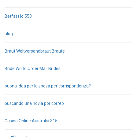
Betfast Io 553
blog
Braut Weltversandbraut Braute
Bride World Order Mail Brides
buona idea per la sposa per corrispondenza?
buscando una novia por correo
Casino Online Australia 315