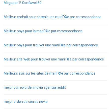
Megapari E Confiavel 60
Meilleur endroit pour obtenir une mariГ©e par correspondance
Meilleur pays pour la mariГ©e par correspondance
Meilleur pays pour trouver une mariГ©e par correspondance
Meilleur site Web pour trouver une mariГ©e par correspondance
Meilleurs avis sur les sites de mariГ©e par correspondance
mejor correo orden novia agencia reddit
mejor orden de correo novia