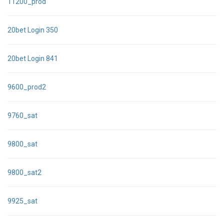
11200_prod
20bet Login 350
20bet Login 841
9600_prod2
9760_sat
9800_sat
9800_sat2
9925_sat