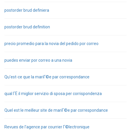
postorder brud definiera
postorder brud definition
precio promedio para la novia del pedido por correo
puedes enviar por correo a una novia
Qu'est-ce que la mariГ©e par correspondance
qual ГЁ il miglior servizio di sposa per corrispondenza
Quel est le meilleur site de mariГ©e par correspondance
Revues de l'agence par courrier Г©lectronique