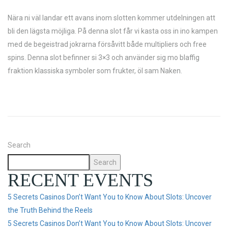
Nära ni väl landar ett avans inom slotten kommer utdelningen att
bli den lägsta möjliga. På denna slot får vi kasta oss in ino kampen
med de begeistrad jokrarna försåvitt både multipliers och free
spins. Denna slot befinner si 3×3 och använder sig mo blaffig
fraktion klassiska symboler som frukter, öl sam Naken.
Search
Search
RECENT EVENTS
5 Secrets Casinos Don’t Want You to Know About Slots: Uncover
the Truth Behind the Reels
5 Secrets Casinos Don’t Want You to Know About Slots: Uncover