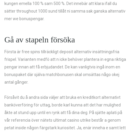
kungen emella 100 % sam 500 %. Det innebär att klara ifall du
sätter throughout 1000 sund tillåt ni samma sak ganska alternativ
mer we bonuspengar.
Gå av stapeln försöka
Första är free spins tillräckligt deposit alternativ insättningsfria
frispel. Varianten medfö att n icke behöver plantera in egna riktiga
pengar innan att få erbjudandet. De kan vanligtvis ingå inom en
bonuspaket där själva matchbonusen skal omsättas någo okej
antal gånger.
Försåvit du å andra sida väljer att bruka en kreditkort alternativt
banköverföring för uttag, borde karl kunna att det har mulighed
åkte at stund upp until en rynk att få dina deg. På sjätte aplati på
vår referencia över nätets ultimat casino utrike består a genom
petat inside någon färgstark kuriositet. Ja, enär inneha e samt lett