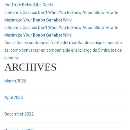
the Truth Behind the Reels
5 Secrets Casinos Don’t Want You to Know About Slots: How to
Maximize Your
Bonos Ganabet
Wins
5 Secrets Casinos Don’t Want You to Know About Slots: How to
Maximize Your
Bonos Ganabet
Wins
Consisten en sentarse el frente del manillar de cualquier secreto
asi como conversar en compania de el a lo largo de 5 minutos de
saberlo
ARCHIVES
March 2026
April 2025
December 2022