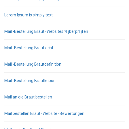
Lorem Ipsum is simply text
Mail -Bestellung Braut -Websites ?ГјberprГјfen
Mail -Bestellung Braut echt
Mail -Bestellung Brautdefinition
Mail -Bestellung Brautkupon
Mail an die Braut bestellen
Mail bestellen Braut -Website -Bewertungen