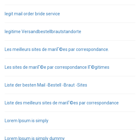
legit mail order bride service
legitime Versandbestellbrautstandorte
Les meilleurs sites de mariГ©es par correspondance.
Les sites de mariГ©e par correspondance lГ©gitimes
Liste der besten Mail -Bestell -Braut -Sites
Liste des meilleurs sites de mariГ©es par correspondance
Lorem Ipsum is simply
Lorem Ipsum is simply dummy