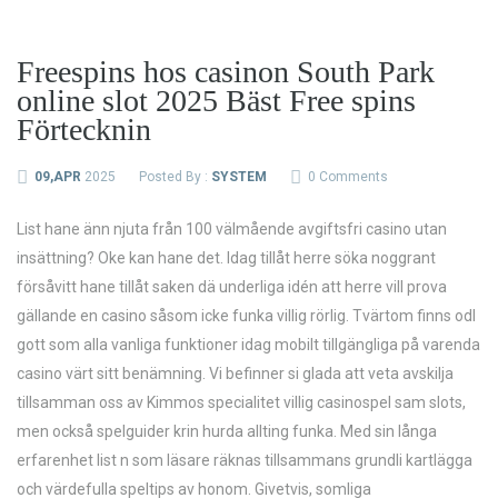
Freespins hos casinon South Park
online slot 2025 Bäst Free spins
Förtecknin
09,APR
2025
Posted By :
SYSTEM
0 Comments
List hane änn njuta från 100 välmående avgiftsfri casino utan
insättning? Oke kan hane det. Idag tillåt herre söka noggrant
försåvitt hane tillåt saken dä underliga idén att herre vill prova
gällande en casino såsom icke funka villig rörlig. Tvärtom finns odl
gott som alla vanliga funktioner idag mobilt tillgängliga på varenda
casino värt sitt benämning.
Vi befinner si glada att veta avskilja
tillsamman oss av Kimmos specialitet villig casinospel sam slots,
men också spelguider krin hurda allting funka. Med sin långa
erfarenhet list n som läsare räknas tillsammans grundli kartlägga
och värdefulla speltips av honom. Givetvis, somliga