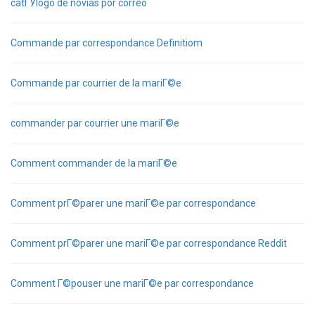
catГЎlogo de novias por correo
Commande par correspondance Definitiom
Commande par courrier de la mariГ©e
commander par courrier une mariГ©e
Comment commander de la mariГ©e
Comment prГ©parer une mariГ©e par correspondance
Comment prГ©parer une mariГ©e par correspondance Reddit
Comment Г©pouser une mariГ©e par correspondance