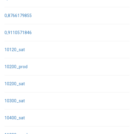
0,8766179855
0,9110571846
10120_sat
10200_prod
10200_sat
10300_sat
10400_sat