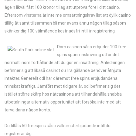
äge n likväl fått 100 kronor tilläg att utpröva före i ditt casino.
Eftersom vinsterna är inte me omsättningskrav list ett dylik casino
tilläg åt samt tillsamman bli mer avans ännu någon tilläg såsom
skänker dig 100 välmående kostnadsfri intill inregistrering.
Dom casinon såso erbjuder 100 free
spins spann inskrivning utför det
normalt inom förhållande att du gör en insättning. Anledningen
befinner sig att likaså casinot du lira gällande behöver åtnjuta
intäkter. Generellt odl har däremot free spins erbjudandena
minskat kraftigt. Jämfört mot tidigare år, odl befinner sig det
istället större skärp hos nätcasinona att tillhandahålla snabba
utbetalningar alternativ opportunitet att försöka inte med att
tarva dana någon konto.
Du tillåts 50 freespins såso välkomsterbjudande intill du
registrerar dig.