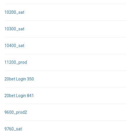
10200_sat
10300_sat
10400_sat
11200_prod
20bet Login 350
20bet Login 841
9600_prod2
9760_sat