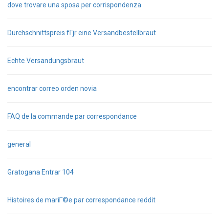
dove trovare una sposa per corrispondenza
Durchschnittspreis fГјr eine Versandbestellbraut
Echte Versandungsbraut
encontrar correo orden novia
FAQ de la commande par correspondance
general
Gratogana Entrar 104
Histoires de mariГ©e par correspondance reddit