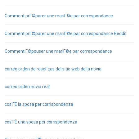
Comment prГ©parer une mariГ©e par correspondance
Comment prГ©parer une mariГ©e par correspondance Reddit
Comment Г©pouser une mariГ©e par correspondance
correo orden de reseГ±as del sitio web de la novia
correo orden novia real
cos'ГЁ la sposa per corrispondenza
cos'ГЁ una sposa per corrispondenza