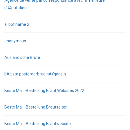
Agence de vente par correspondance avec la meilleure
rГ©putation
ai bot name 2
anonymous
Auslandische Brute
bÃ¤sta postorderbrud nÃ¥gonsin
Beste Mail -Bestellung Braut Websites 2022
Beste Mail -Bestellung Brautseiten
Beste Mail -Bestellung Brautwebsite