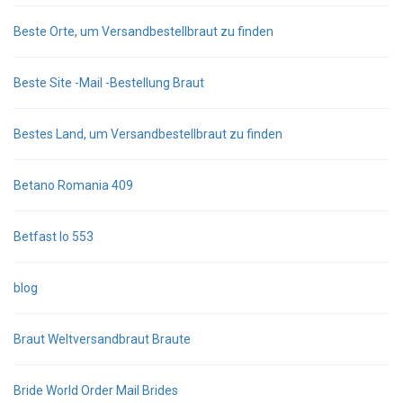
Beste Orte, um Versandbestellbraut zu finden
Beste Site -Mail -Bestellung Braut
Bestes Land, um Versandbestellbraut zu finden
Betano Romania 409
Betfast Io 553
blog
Braut Weltversandbraut Braute
Bride World Order Mail Brides