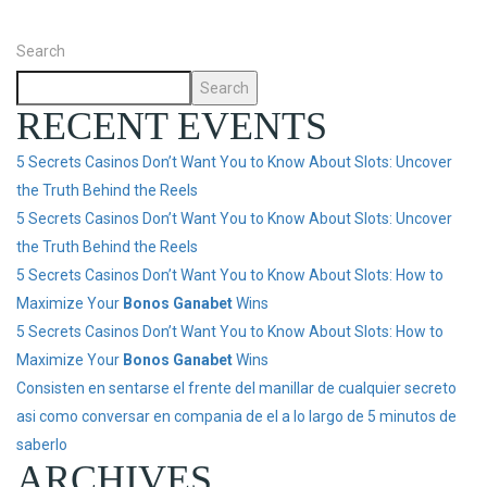
Search
Search
RECENT EVENTS
5 Secrets Casinos Don’t Want You to Know About Slots: Uncover
the Truth Behind the Reels
5 Secrets Casinos Don’t Want You to Know About Slots: Uncover
the Truth Behind the Reels
5 Secrets Casinos Don’t Want You to Know About Slots: How to
Maximize Your
Bonos Ganabet
Wins
5 Secrets Casinos Don’t Want You to Know About Slots: How to
Maximize Your
Bonos Ganabet
Wins
Consisten en sentarse el frente del manillar de cualquier secreto
asi como conversar en compania de el a lo largo de 5 minutos de
saberlo
ARCHIVES