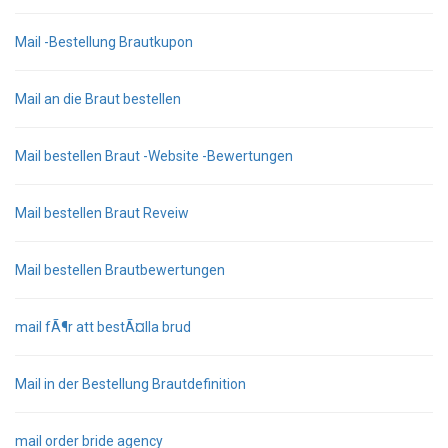
Mail -Bestellung Brautkupon
Mail an die Braut bestellen
Mail bestellen Braut -Website -Bewertungen
Mail bestellen Braut Reveiw
Mail bestellen Brautbewertungen
mail fÃ¶r att bestÃ¤lla brud
Mail in der Bestellung Brautdefinition
mail order bride agency