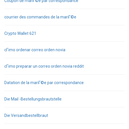
Coupon de mariГ©e par correspondance
courrier des commandes de la mariГ©e
Crypto Wallet 621
cГіmo ordenar correo orden novia
cГіmo preparar un correo orden novia reddit
Datation de la mariГ©e par correspondance
Die Mail -Bestellungsbrautstelle
Die Versandbestellbraut