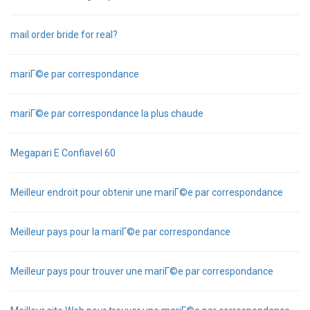
mail order bride for real?
mariГ©e par correspondance
mariГ©e par correspondance la plus chaude
Megapari E Confiavel 60
Meilleur endroit pour obtenir une mariГ©e par correspondance
Meilleur pays pour la mariГ©e par correspondance
Meilleur pays pour trouver une mariГ©e par correspondance