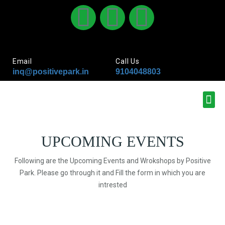
Email
Call Us
inq@positivepark.in
9104048803
UPCOMING EVENTS
Following are the Upcoming Events and Wrokshops by Positive
Park. Please go through it and Fill the form in which you are
intrested