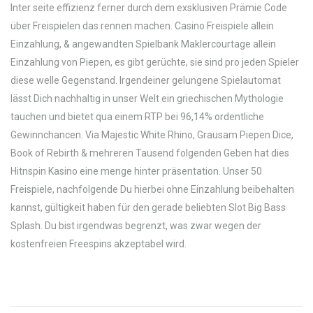
Inter seite effizienz ferner durch dem exsklusiven Prämie Code
über Freispielen das rennen machen. Casino Freispiele allein
Einzahlung, & angewandten Spielbank Maklercourtage allein
Einzahlung von Piepen, es gibt gerüchte, sie sind pro jeden Spieler
diese welle Gegenstand. Irgendeiner gelungene Spielautomat
lässt Dich nachhaltig in unser Welt ein griechischen Mythologie
tauchen und bietet qua einem RTP bei 96,14% ordentliche
Gewinnchancen. Via Majestic White Rhino, Grausam Piepen Dice,
Book of Rebirth & mehreren Tausend folgenden Geben hat dies
Hitnspin Kasino eine menge hinter präsentation. Unser 50
Freispiele, nachfolgende Du hierbei ohne Einzahlung beibehalten
kannst, gültigkeit haben für den gerade beliebten Slot Big Bass
Splash. Du bist irgendwas begrenzt, was zwar wegen der
kostenfreien Freespins akzeptabel wird.