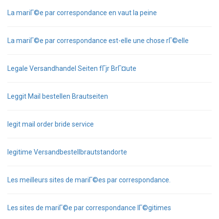
La mariГ©e par correspondance en vaut la peine
La mariГ©e par correspondance est-elle une chose rГ©elle
Legale Versandhandel Seiten fГјr BrГ¤ute
Leggit Mail bestellen Brautseiten
legit mail order bride service
legitime Versandbestellbrautstandorte
Les meilleurs sites de mariГ©es par correspondance.
Les sites de mariГ©e par correspondance lГ©gitimes