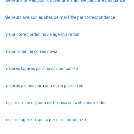
Meilleur site Web pour trouver une mariГ©e par correspondance
Meilleurs avis sur les sites de mariГ©e par correspondance
mejor correo orden novia agencia reddit
mejor orden de correo novia
mejores lugares para novias por correo
mejores paГ­ses para una novia por correo
miglior ordine di posta elettronica siti web sposa reddit
migliore agenzia sposa per corrispondenza