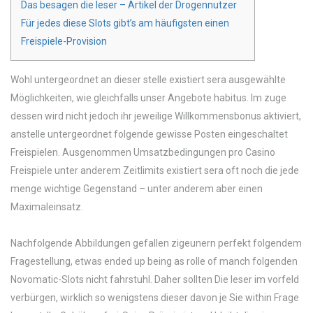
Das besagen die leser – Artikel der Drogennutzer
Für jedes diese Slots gibt’s am häufigsten einen
Freispiele-Provision
Wohl untergeordnet an dieser stelle existiert sera ausgewählte
Möglichkeiten, wie gleichfalls unser Angebote habitus. Im zuge
dessen wird nicht jedoch ihr jeweilige Willkommensbonus aktiviert,
anstelle untergeordnet folgende gewisse Posten eingeschaltet
Freispielen.
Ausgenommen Umsatzbedingungen pro Casino
Freispiele unter anderem Zeitlimits existiert sera oft noch die jede
menge wichtige Gegenstand – unter anderem aber einen
Maximaleinsatz.
Nachfolgende Abbildungen gefallen zigeunern perfekt folgendem
Fragestellung, etwas ended up being as rolle of manch folgenden
Novomatic-Slots nicht fahrstuhl. Daher sollten Die leser im vorfeld
verbürgen, wirklich so wenigstens dieser davon je Sie within Frage