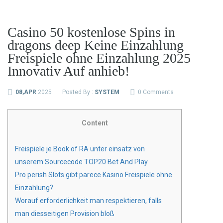
Casino 50 kostenlose Spins in
dragons deep Keine Einzahlung
Freispiele ohne Einzahlung 2025
Innovativ Auf anhieb!
08,APR
2025
Posted By :
SYSTEM
0 Comments
Content
Freispiele je Book of RA unter einsatz von
unserem Sourcecode TOP20 Bet And Play
Pro perish Slots gibt parece Kasino Freispiele ohne
Einzahlung?
Worauf erforderlichkeit man respektieren, falls
man diesseitigen Provision bloß