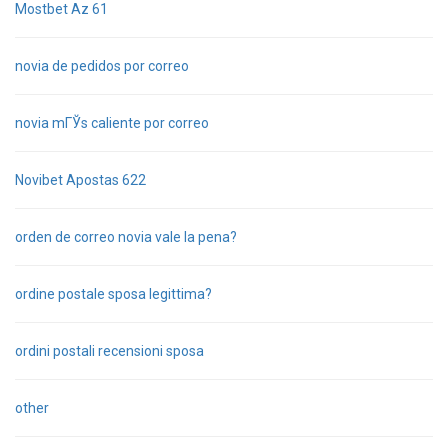
Mostbet Az 61
novia de pedidos por correo
novia mГЎs caliente por correo
Novibet Apostas 622
orden de correo novia vale la pena?
ordine postale sposa legittima?
ordini postali recensioni sposa
other