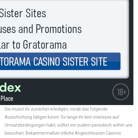
Die müsst ihr zunächst erledigen, vorab das folgende
Ausschüttung tätigen könnt. So lange ihr kein interesse auf
Umsatzbedingungen habt, solltet ein zudem periodisch within uns
besuchen. Bekanntermaßen etliche Angeschlossen Casinos