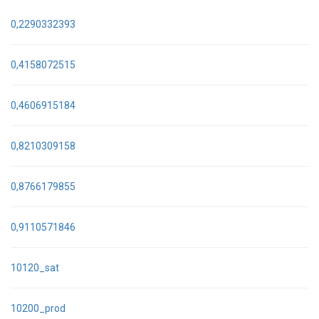
0,2290332393
0,4158072515
0,4606915184
0,8210309158
0,8766179855
0,9110571846
10120_sat
10200_prod