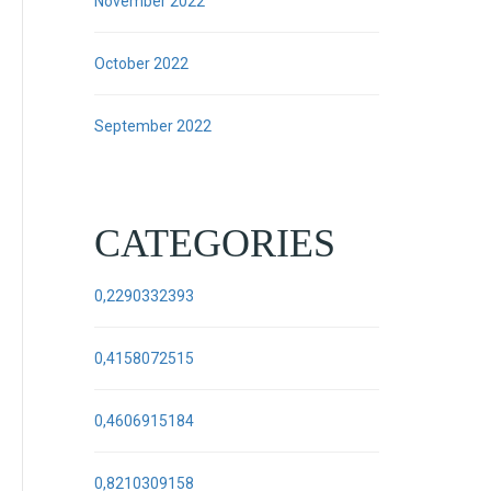
November 2022
October 2022
September 2022
CATEGORIES
0,2290332393
0,4158072515
0,4606915184
0,8210309158