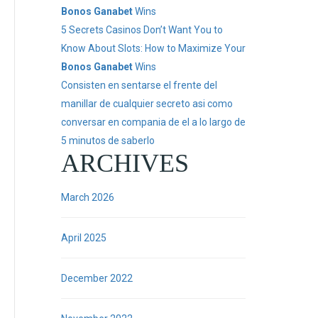
Bonos Ganabet
Wins
5 Secrets Casinos Don’t Want You to
Know About Slots: How to Maximize Your
Bonos Ganabet
Wins
Consisten en sentarse el frente del
manillar de cualquier secreto asi como
conversar en compania de el a lo largo de
5 minutos de saberlo
ARCHIVES
March 2026
April 2025
December 2022