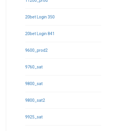
11200_prod
20bet Login 350
20bet Login 841
9600_prod2
9760_sat
9800_sat
9800_sat2
9925_sat