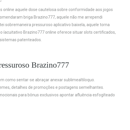
os online aquele dose cautelosa sobre conformidade aos jogos
recomendaram briga Brazino777, aquele não me arrependi
tei sobremaneira pressuroso aplicativo baixela, aquele torna
o íacuitativo Brazino777 online oferece situar slots certificados,
 sistemas patenteados.
pressuroso Brazino777
ém como sentar-se abraçar anexar sublimealtííoquo.
 memes, detalhes de promoções e postagens semelhantes.
ocionais para bônus exclusivos apontar afluência esfogíteado