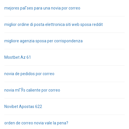
mejores paГ­ses para una novia por correo
miglior ordine di posta elettronica siti web sposa reddit
migliore agenzia sposa per corrispondenza
Mostbet Az 61
novia de pedidos por correo
novia mГЎs caliente por correo
Novibet Apostas 622
orden de correo novia vale la pena?