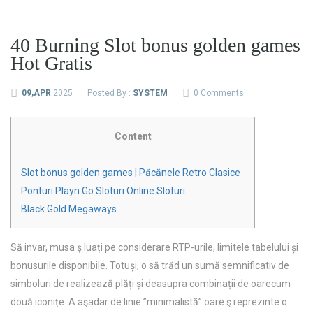
40 Burning Slot bonus golden games
Hot Gratis
09,APR
2025
Posted By :
SYSTEM
0 Comments
Content
Slot bonus golden games | Păcănele Retro Clasice
Ponturi Playn Go Sloturi Online Sloturi
Black Gold Megaways
Să invar, musa ş luați pe considerare RTP-urile, limitele tabelului și
bonusurile disponibile. Totuși, o să trăd un sumă semnificativ de
simboluri de realizează plăți și deasupra combinații de oarecum
două iconițe. A aşadar de linie ”minimalistă” oare ş reprezinte o