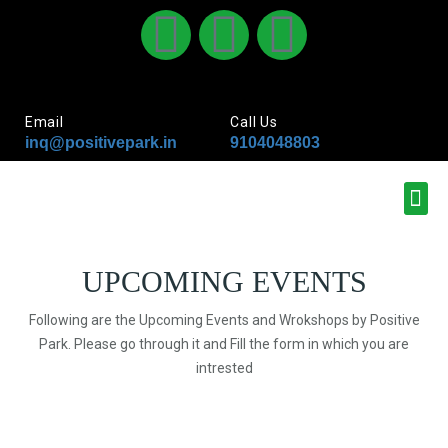
Email
Call Us
inq@positivepark.in
9104048803
UPCOMING EVENTS
Following are the Upcoming Events and Wrokshops by Positive
Park. Please go through it and Fill the form in which you are
intrested