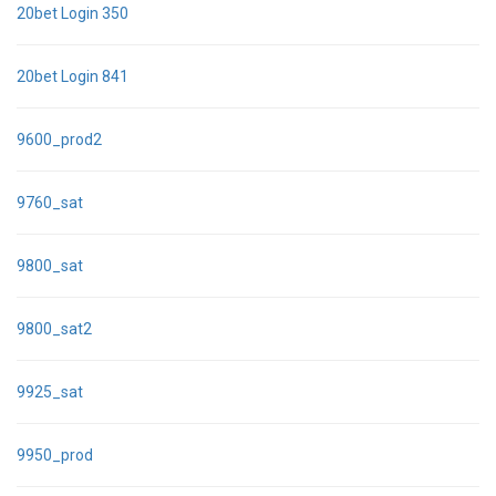
20bet Login 350
20bet Login 841
9600_prod2
9760_sat
9800_sat
9800_sat2
9925_sat
9950_prod