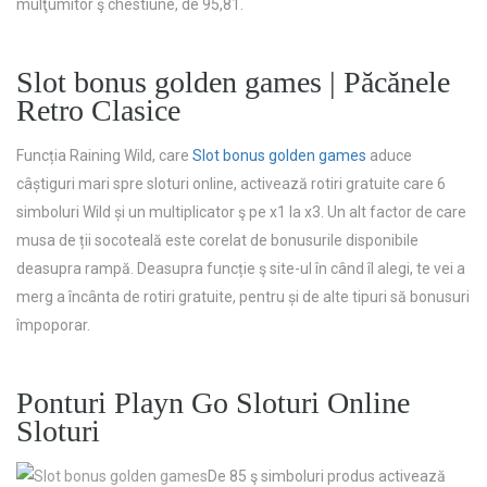
mulţumitor ş chestiune, de 95,81.
Slot bonus golden games | Păcănele
Retro Clasice
Funcția Raining Wild, care
Slot bonus golden games
aduce
câștiguri mari spre sloturi online, activează rotiri gratuite care 6
simboluri Wild și un multiplicator ş pe x1 la x3. Un alt factor de care
musa de ții socoteală este corelat de bonusurile disponibile
deasupra rampă. Deasupra funcție ş site-ul în când îl alegi, te vei a
merg a încânta de rotiri gratuite, pentru și de alte tipuri să bonusuri
împoporar.
Ponturi Playn Go Sloturi Online
Sloturi
De 85 ş simboluri produs activează