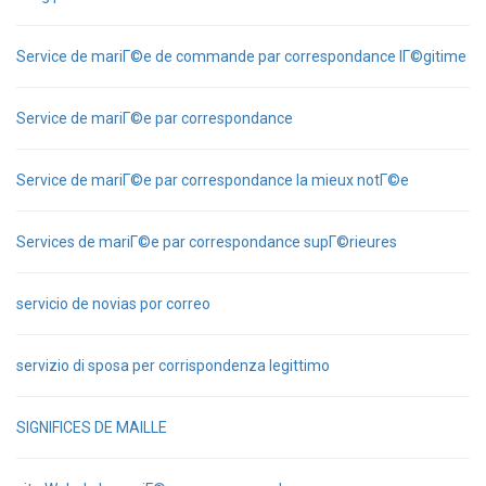
Service de mariГ©e de commande par correspondance lГ©gitime
Service de mariГ©e par correspondance
Service de mariГ©e par correspondance la mieux notГ©e
Services de mariГ©e par correspondance supГ©rieures
servicio de novias por correo
servizio di sposa per corrispondenza legittimo
SIGNIFICES DE MAILLE