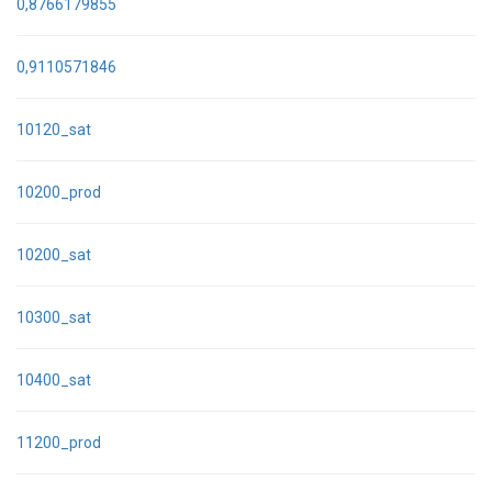
0,8766179855
0,9110571846
10120_sat
10200_prod
10200_sat
10300_sat
10400_sat
11200_prod