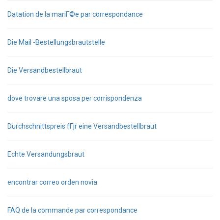
Datation de la mariГ©e par correspondance
Die Mail -Bestellungsbrautstelle
Die Versandbestellbraut
dove trovare una sposa per corrispondenza
Durchschnittspreis fГјr eine Versandbestellbraut
Echte Versandungsbraut
encontrar correo orden novia
FAQ de la commande par correspondance