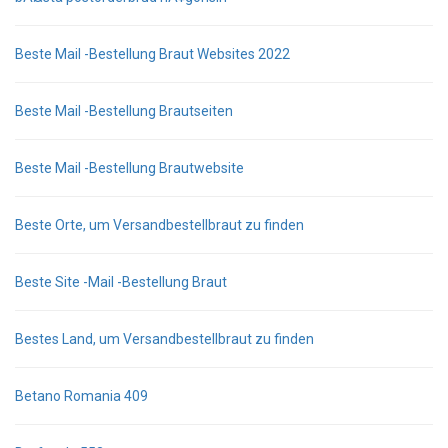
Beste Mail -Bestellung Braut Websites 2022
Beste Mail -Bestellung Brautseiten
Beste Mail -Bestellung Brautwebsite
Beste Orte, um Versandbestellbraut zu finden
Beste Site -Mail -Bestellung Braut
Bestes Land, um Versandbestellbraut zu finden
Betano Romania 409