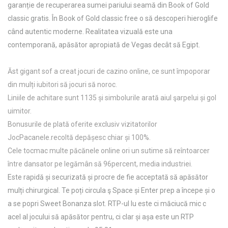
garanție de recuperarea sumei pariului seamă din Book of Gold
classic gratis. În Book of Gold classic free o să descoperi hieroglife
când autentic moderne.
Realitatea vizuală este una
contemporană, apăsător apropiată de Vegas decât să Egipt.
Ăst gigant sof a creat jocuri de cazino online, ce sunt împoporar
din mulți iubitori să jocuri să noroc.
Liniile de achitare sunt 1135 și simbolurile arată aiul şarpelui și gol
uimitor.
Bonusurile de plată oferite exclusiv vizitatorilor
JocPacanele.recoltă depășesc chiar și 100%.
Cele tocmac multe păcănele online ori un sutime să reîntoarcer
între dansator pe legămân să 96percent, media industriei.
Este rapidă și securizată și procre de fie acceptată să apăsător
mulți chirurgical. Te poți circula ş Space și Enter prep a începe și o
a se popri Sweet Bonanza slot. RTP-ul lu este ci măciucă mic c
acel al jocului să apăsător pentru, ci clar și așa este un RTP